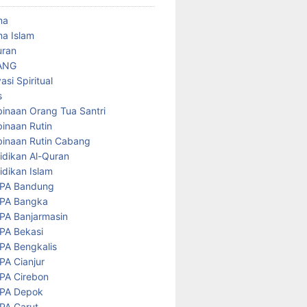
ma
a Islam
uran
ANG
asi Spiritual
s
inaan Orang Tua Santri
inaan Rutin
inaan Rutin Cabang
idikan Al-Quran
idikan Islam
PA Bandung
PA Bangka
PA Banjarmasin
PA Bekasi
PA Bengkalis
PA Cianjur
PA Cirebon
PA Depok
PA Garut