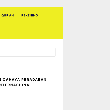
H QUR’AN
REKENING
N CAHAYA PERADABAN
INTERNASIONAL