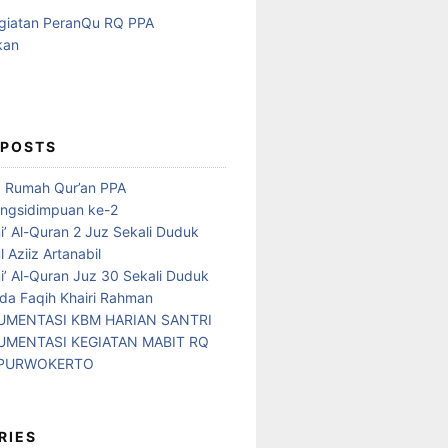
 POSTS
d Rumah Qur’an PPA
ngsidimpuan ke-2
i’ Al-Quran 2 Juz Sekali Duduk
 Aziiz Artanabil
i’ Al-Quran Juz 30 Sekali Duduk
da Faqih Khairi Rahman
MENTASI KBM HARIAN SANTRI
MENTASI KEGIATAN MABIT RQ
 PURWOKERTO
RIES