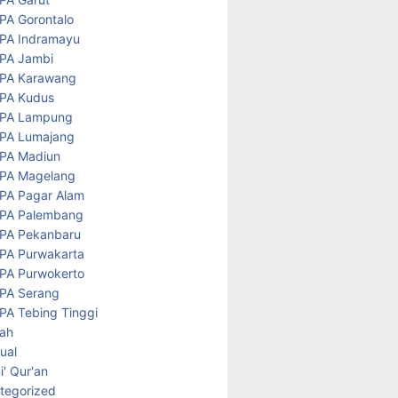
PA Gorontalo
PA Indramayu
PA Jambi
PA Karawang
PA Kudus
PA Lampung
PA Lumajang
PA Madiun
PA Magelang
PA Pagar Alam
PA Palembang
PA Pekanbaru
PA Purwakarta
PA Purwokerto
PA Serang
PA Tebing Tinggi
rah
tual
' Qur'an
tegorized