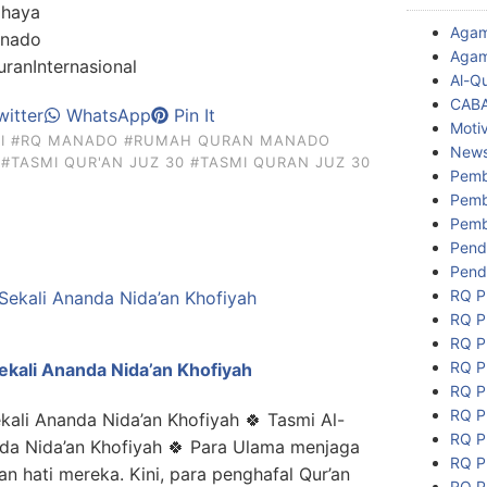
ahaya
Aga
nado
Agam
anInternasional
Al-Q
CAB
itter
WhatsApp
Pin It
Motiv
I
#RQ MANADO
#RUMAH QURAN MANADO
New
#TASMI QUR'AN JUZ 30
#TASMI QURAN JUZ 30
Pemb
Pemb
Pemb
Pend
Pend
RQ P
RQ P
RQ P
RQ P
ekali Ananda Nida’an Khofiyah
RQ P
RQ P
kali Ananda Nida’an Khofiyah 🍀 Tasmi Al-
RQ P
da Nida’an Khofiyah 🍀 Para Ulama menjaga
RQ P
an hati mereka. Kini, para penghafal Qur’an
RQ P