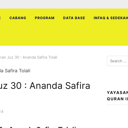
E
CABANG
PROGRAM
DATA BASE
INFAQ & SEDEKA
ran Juz 30 : Ananda Safira Tolali
Search
for:
z 30 : Ananda Safira
YAYASA
QURAN 
24