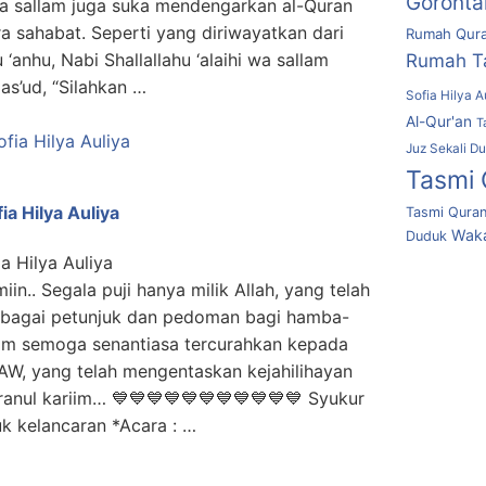
Goronta
 wa sallam juga suka mendengarkan al-Quran
a sahabat. Seperti yang diriwayatkan dari
Rumah Qura
Rumah T
‘anhu, Nabi Shallallahu ‘alaihi wa sallam
s’ud, “Silahkan …
Sofia Hilya A
Al-Qur'an
T
Juz Sekali D
Tasmi 
ia Hilya Auliya
Tasmi Quran
Waka
Duduk
fia Hilya Auliya
miin.. Segala puji hanya milik Allah, yang telah
ebagai petunjuk dan pedoman bagi hamba-
lam semoga senantiasa tercurahkan kepada
W, yang telah mengentaskan kejahilihayan
anul kariim… 💙💙💙💙💙💙💙💙💙💙💙 Syukur
uk kelancaran *Acara : …