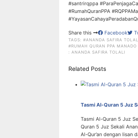
#santrirqppa #ParaPenjagaC
#RumahQuranPPA #RQPPAMa
#YayasanCahayaPeradabanQur
Share this
Facebook
Tw
TAGS:
#ANANDA SAFIRA TOLAL
#RUMAH QURAN PPA MANADO
: ANANDA SAFIRA TOLALI
Related Posts
Tasmi Al-Quran 5 Juz S
Tasmi Al-Quran 5 Juz Se
Quran 5 Juz Sekali Anan
Al-Qur’an dengan lisan d