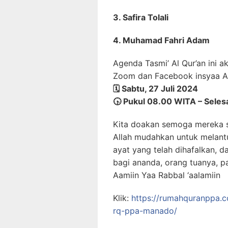
3. Safira Tolali
4. Muhamad Fahri Adam
Agenda Tasmi’ Al Qur’an ini 
Zoom dan Facebook insyaa Al
🗓️ Sabtu, 27 Juli 2024
🕟 Pukul 08.00 WITA – Seles
Kita doakan semoga mereka 
Allah mudahkan untuk melant
ayat yang telah dihafalkan, 
bagi ananda, orang tuanya, pa
Aamiin Yaa Rabbal ‘aalamiin
Klik:
https://rumahquranppa.c
rq-ppa-manado/