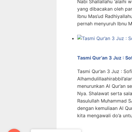
Nabi Shallallahu ‘alaihi
yang dibacakan oleh par
Ibnu Mas’ud Radhiyallahu 
pernah menyuruh Ibnu Ma
Tasmi Qur’an 3 Juz : Sof
Tasmi Qur’an 3 Juz : So
Alhamdulillaahirabbil’ala
menurunkan Al Qur’an s
Nya. Shalawat serta sa
Rasulullah Muhammad SA
dengan kemuliaan Al Qur
kita mengawali do’a unt