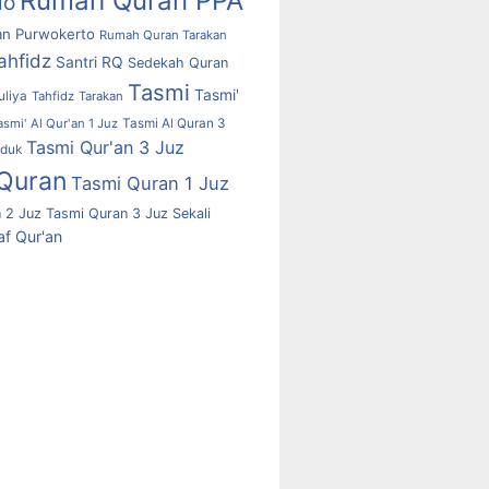
Rumah Quran PPA
lo
n Purwokerto
Rumah Quran Tarakan
ahfidz
Santri RQ
Sedekah Quran
Tasmi
Tasmi'
uliya
Tahfidz
Tarakan
asmi' Al Qur'an 1 Juz
Tasmi Al Quran 3
Tasmi Qur'an 3 Juz
uduk
Quran
Tasmi Quran 1 Juz
 2 Juz
Tasmi Quran 3 Juz Sekali
f Qur'an