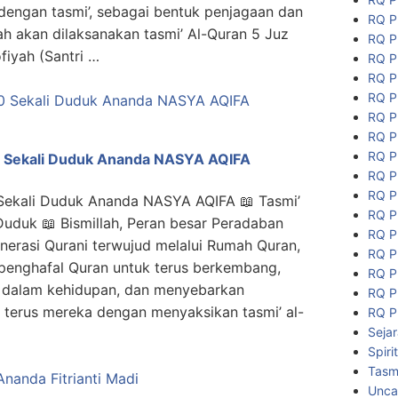
 dengan tasmi’, sebagai bentuk penjagaan dan
RQ P
lah akan dilaksanakan tasmi’ Al-Quran 5 Juz
RQ P
fiyah (Santri …
RQ P
RQ P
RQ P
RQ P
RQ P
RQ P
0 Sekali Duduk Ananda NASYA AQIFA
RQ P
RQ P
 Sekali Duduk Ananda NASYA AQIFA 📖 Tasmi’
RQ P
Duduk 📖 Bismillah, Peran besar Peradaban
RQ P
erasi Qurani terwujud melalui Rumah Quran,
RQ P
 penghafal Quran untuk terus berkembang,
RQ P
 dalam kehidupan, dan menyebarkan
RQ P
 terus mereka dengan menyaksikan tasmi’ al-
RQ P
Seja
Spiri
Tasmi
Unca