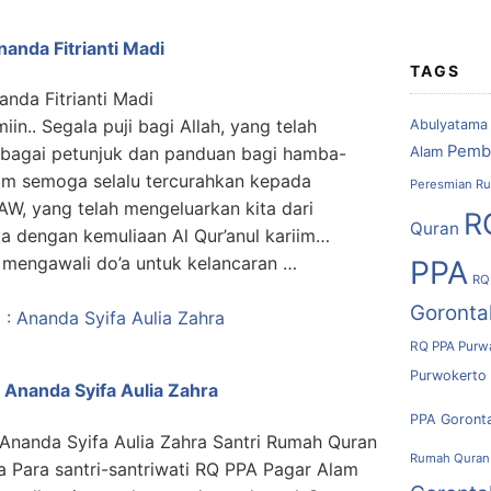
anda Fitrianti Madi
TAGS
anda Fitrianti Madi
miin.. Segala puji bagi Allah, yang telah
Abulyatama
Pemb
Alam
ebagai petunjuk dan panduan bagi hamba-
lam semoga selalu tercurahkan kepada
Peresmian Ru
W, yang telah mengeluarkan kita dari
R
Quran
a dengan kemuliaan Al Qur’anul kariim…
 mengawali do’a untuk kelancaran …
PPA
RQ
Goronta
RQ PPA Purw
Purwokerto
 Ananda Syifa Aulia Zahra
PPA Goront
 Ananda Syifa Aulia Zahra Santri Rumah Quran
Rumah Quran
 Para santri-santriwati RQ PPA Pagar Alam