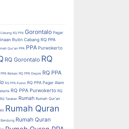
Gorontalo
Pagar
Cabang RQ PPA
inaan Rutin Cabang RQ PPA
PPA
Purwokerto
mah Qur'an PPA
RQ
Q
RQ Gorontalo
RQ PPA
 PPA Bekasi
RQ PPA Depok
lo
RQ PPA Pagar Alam
RQ PPA Kudus
RQ PPA Purwokerto
RQ
akarta
Rumah
Rumah Qur'an
RQ Tarakan
Rumah Quran
alo
Rumah Quran
 Bandung