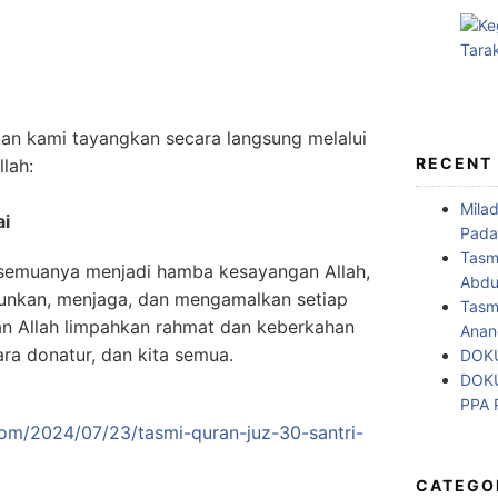
akan kami tayangkan secara langsung melalui
RECENT
lah:
Mila
ai
Pada
Tasm
semuanya menjadi hamba kesayangan Allah,
Abdul
unkan, menjaga, dan mengamalkan setiap
Tasm
dan Allah limpahkan rahmat dan keberkahan
Anan
ra donatur, dan kita semua.
DOKU
DOKU
PPA
om/2024/07/23/tasmi-quran-juz-30-santri-
CATEGO