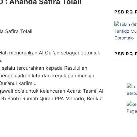
 : Ananda Safira Tolali
PSB RQ
telah menurunkan Al Qur’an sebagai petunjuk
PSB RQ
.
selalu tercurahkan kepada Rasulullah
ngeluarkan kita dari kegelapan menuju
ur’anul kariim…
awali do’a untuk kelancaran Acara: Tasmi’ Al
leh Santri Rumah Quran PPA Manado, Berikut