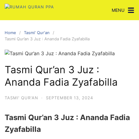
Skip
MENU
to
content
Home
Tasmi' Qur'an
Tasmi Qur’an 3 Juz : Ananda Fadia Zyafabilla
Tasmi Qur’an 3 Juz :
Ananda Fadia Zyafabilla
TASMI' QUR'AN
·
SEPTEMBER 13, 2024
Tasmi Qur’an 3 Juz : Ananda Fadia
Zyafabilla