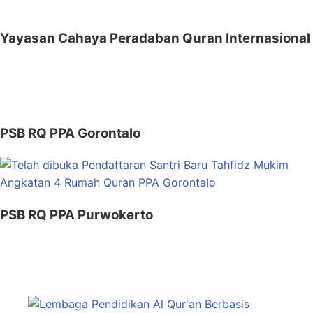
for:
Yayasan Cahaya Peradaban Quran Internasional
PSB RQ PPA Gorontalo
PSB RQ PPA Purwokerto