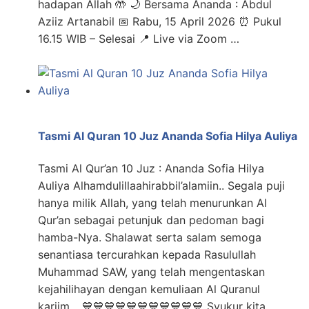
hadapan Allah 🤲 🌙 Bersama Ananda : Abdul
Aziiz Artanabil 📅 Rabu, 15 April 2026 ⏰ Pukul
16.15 WIB – Selesai 📍 Live via Zoom …
Tasmi Al Quran 10 Juz Ananda Sofia Hilya Auliya
Tasmi Al Qur’an 10 Juz : Ananda Sofia Hilya
Auliya Alhamdulillaahirabbil’alamiin.. Segala puji
hanya milik Allah, yang telah menurunkan Al
Qur’an sebagai petunjuk dan pedoman bagi
hamba-Nya. Shalawat serta salam semoga
senantiasa tercurahkan kepada Rasulullah
Muhammad SAW, yang telah mengentaskan
kejahilihayan dengan kemuliaan Al Quranul
kariim… 💙💙💙💙💙💙💙💙💙💙💙 Syukur kita