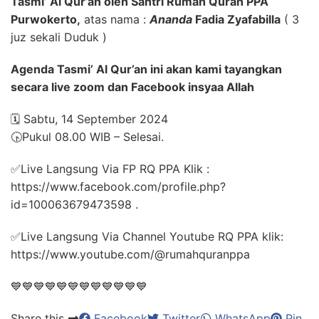
Tasmi’ Al Qur’an oleh Santri Rumah Quran PPA
Purwokerto,
atas nama :
Ananda
Fadia Zyafabilla
( 3
juz sekali Duduk )
Agenda Tasmi’ Al Qur’an ini akan kami tayangkan
secara live zoom dan Facebook insyaa Allah
🗓️ Sabtu, 14 September 2024
🕟Pukul 08.00 WIB – Selesai.
✅Live Langsung Via FP RQ PPA Klik :
https://www.facebook.com/profile.php?
id=100063679473598 .
✅Live Langsung Via Channel Youtube RQ PPA klik:
https://www.youtube.com/@rumahquranppa
💙💙💙💙💙💙💙💙💙💙💙💙
Share this
Facebook
Twitter
WhatsApp
Pin