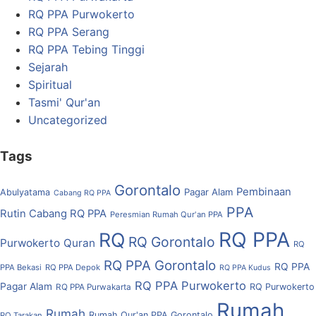
RQ PPA Purwokerto
RQ PPA Serang
RQ PPA Tebing Tinggi
Sejarah
Spiritual
Tasmi' Qur'an
Uncategorized
Tags
Gorontalo
Pembinaan
Pagar Alam
Abulyatama
Cabang RQ PPA
PPA
Rutin Cabang RQ PPA
Peresmian Rumah Qur'an PPA
RQ PPA
RQ
RQ Gorontalo
Purwokerto
Quran
RQ
RQ PPA Gorontalo
RQ PPA
PPA Bekasi
RQ PPA Depok
RQ PPA Kudus
RQ PPA Purwokerto
Pagar Alam
RQ Purwokerto
RQ PPA Purwakarta
Rumah
Rumah
Rumah Qur'an PPA Gorontalo
RQ Tarakan