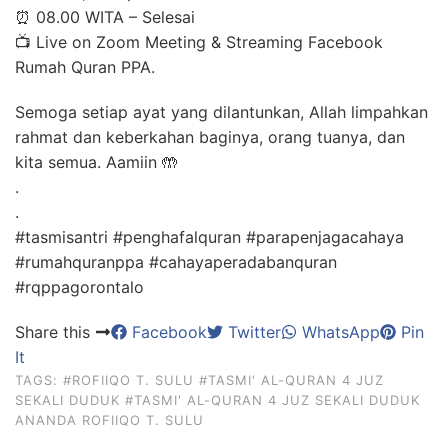
⏰ 08.00 WITA – Selesai
📺 Live on Zoom Meeting & Streaming Facebook
Rumah Quran PPA.
Semoga setiap ayat yang dilantunkan, Allah limpahkan
rahmat dan keberkahan baginya, orang tuanya, dan
kita semua. Aamiin 🤲
.
.
#tasmisantri #penghafalquran #parapenjagacahaya
#rumahquranppa #cahayaperadabanquran
#rqppagorontalo
Share this
Facebook
Twitter
WhatsApp
Pin
It
TAGS:
#ROFIIQO T. SULU
#TASMI' AL-QURAN 4 JUZ
SEKALI DUDUK
#TASMI' AL-QURAN 4 JUZ SEKALI DUDUK
ANANDA ROFIIQO T. SULU