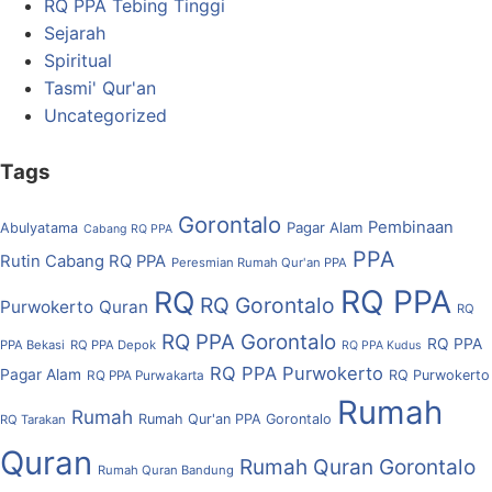
RQ PPA Tebing Tinggi
Sejarah
Spiritual
Tasmi' Qur'an
Uncategorized
Tags
Gorontalo
Pembinaan
Pagar Alam
Abulyatama
Cabang RQ PPA
PPA
Rutin Cabang RQ PPA
Peresmian Rumah Qur'an PPA
RQ PPA
RQ
RQ Gorontalo
Purwokerto
Quran
RQ
RQ PPA Gorontalo
RQ PPA
PPA Bekasi
RQ PPA Depok
RQ PPA Kudus
RQ PPA Purwokerto
Pagar Alam
RQ Purwokerto
RQ PPA Purwakarta
Rumah
Rumah
Rumah Qur'an PPA Gorontalo
RQ Tarakan
Quran
Rumah Quran Gorontalo
Rumah Quran Bandung