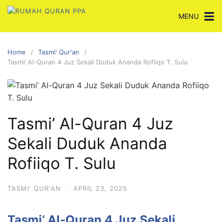
Skip
MENU
to
content
Home
Tasmi' Qur'an
Tasmi’ Al-Quran 4 Juz Sekali Duduk Ananda Rofiiqo T. Sulu
Tasmi’ Al-Quran 4 Juz
Sekali Duduk Ananda
Rofiiqo T. Sulu
TASMI' QUR'AN
·
APRIL 23, 2025
Tasmi’ Al-Quran 4 Juz Sekali