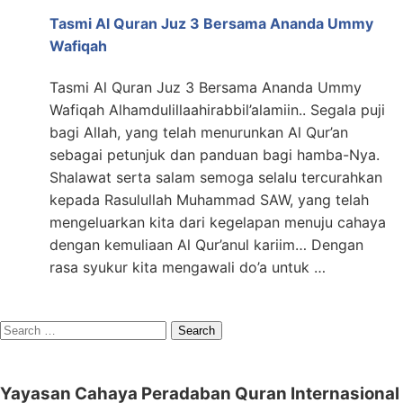
Tasmi Al Quran Juz 3 Bersama Ananda Ummy
Wafiqah
Tasmi Al Quran Juz 3 Bersama Ananda Ummy
Wafiqah Alhamdulillaahirabbil’alamiin.. Segala puji
bagi Allah, yang telah menurunkan Al Qur’an
sebagai petunjuk dan panduan bagi hamba-Nya.
Shalawat serta salam semoga selalu tercurahkan
kepada Rasulullah Muhammad SAW, yang telah
mengeluarkan kita dari kegelapan menuju cahaya
dengan kemuliaan Al Qur’anul kariim… Dengan
rasa syukur kita mengawali do’a untuk …
Search
for:
Yayasan Cahaya Peradaban Quran Internasional