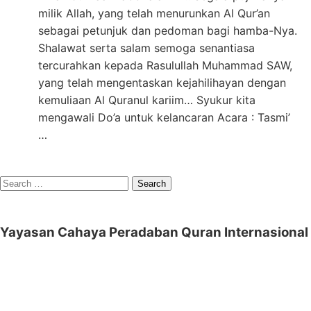
milik Allah, yang telah menurunkan Al Qur’an
sebagai petunjuk dan pedoman bagi hamba-Nya.
Shalawat serta salam semoga senantiasa
tercurahkan kepada Rasulullah Muhammad SAW,
yang telah mengentaskan kejahilihayan dengan
kemuliaan Al Quranul kariim… Syukur kita
mengawali Do’a untuk kelancaran Acara : Tasmi’
…
Search
for:
Yayasan Cahaya Peradaban Quran Internasional