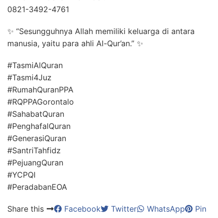
0821-3492-4761
✨ “Sesungguhnya Allah memiliki keluarga di antara
manusia, yaitu para ahli Al-Qur’an.” ✨
#TasmiAlQuran
#Tasmi4Juz
#RumahQuranPPA
#RQPPAGorontalo
#SahabatQuran
#PenghafalQuran
#GenerasiQuran
#SantriTahfidz
#PejuangQuran
#YCPQI
#PeradabanEOA
Share this
Facebook
Twitter
WhatsApp
Pin