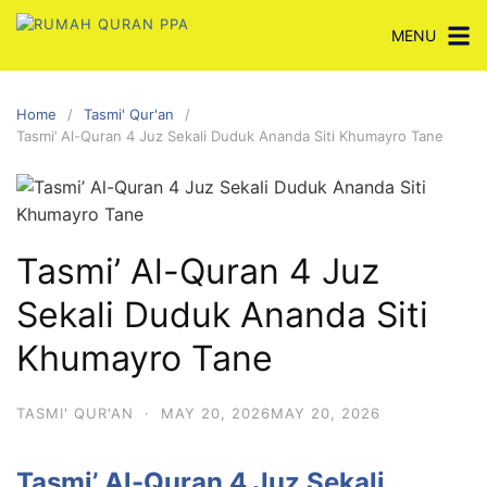
Skip
MENU
to
content
Home
Tasmi' Qur'an
Tasmi’ Al-Quran 4 Juz Sekali Duduk Ananda Siti Khumayro Tane
Tasmi’ Al-Quran 4 Juz
Sekali Duduk Ananda Siti
Khumayro Tane
TASMI' QUR'AN
·
MAY 20, 2026
MAY 20, 2026
Tasmi’ Al-Quran 4 Juz Sekali