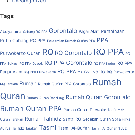
Uncategorized
Tags
Gorontalo
Pembinaan
Pagar Alam
Abulyatama
Cabang RQ PPA
PPA
Rutin Cabang RQ PPA
Peresmian Rumah Qur'an PPA
RQ PPA
RQ
RQ Gorontalo
Purwokerto
Quran
RQ
RQ PPA Gorontalo
RQ PPA
PPA Bekasi
RQ PPA Depok
RQ PPA Kudus
RQ PPA Purwokerto
Pagar Alam
RQ Purwokerto
RQ PPA Purwakarta
Rumah
Rumah
Rumah Qur'an PPA Gorontalo
RQ Tarakan
Quran
Rumah Quran Gorontalo
Rumah Quran Bandung
Rumah Quran PPA
Rumah Quran Purwokerto
Rumah
Rumah Tahfidz
Santri RQ
Sedekah Quran
Quran Tarakan
Sofia Hilya
Tasmi
Tasmi' Al-Qur'an
Auliya
Tahfidz
Tarakan
Tasmi' Al Qur'an 1 Juz