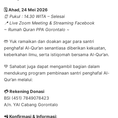
🗓️ Ahad, 24 Mei 2026
⏰ Pukul : 14.30 WITA – Selesai
📍 Live Zoom Meeting & Streaming Facebook
~ Rumah Quran PPA Gorontalo ~
🤲 Yuk ramaikan dan doakan agar para santri
penghafal Al-Qur’an senantiasa diberikan kekuatan,
keberkahan ilmu, serta istiqomah bersama Al-Qur’an.
💚 Sahabat juga dapat mengambil bagian dalam
mendukung program pembinaan santri penghafal Al-
Qur’an melalui:
💳 Rekening Donasi
BSI (451) 7849078423
A/n. YAI Cabang Gorontalo
📲 Konfirmasi & Informasi: