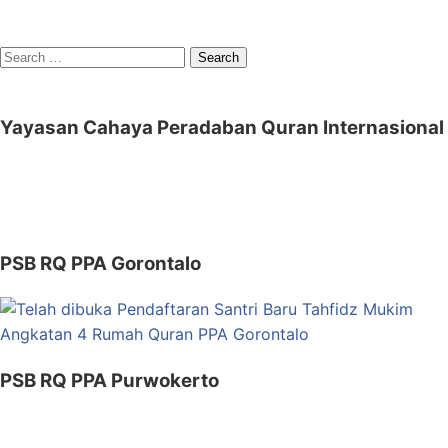
Search
for:
Yayasan Cahaya Peradaban Quran Internasional
PSB RQ PPA Gorontalo
PSB RQ PPA Purwokerto