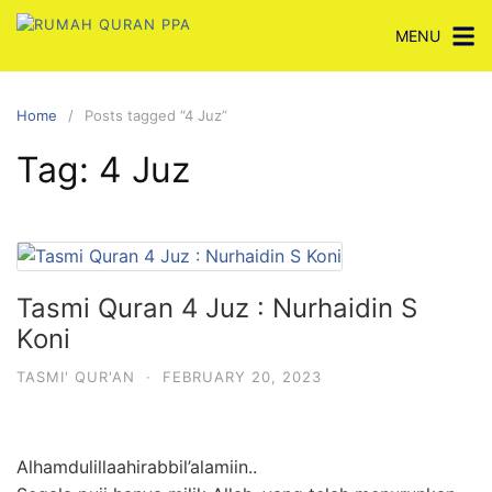
Skip
MENU
to
content
Home
Posts tagged “4 Juz”
Tag:
4 Juz
Tasmi Quran 4 Juz : Nurhaidin S
Koni
TASMI' QUR'AN
·
FEBRUARY 20, 2023
Alhamdulillaahirabbil’alamiin..