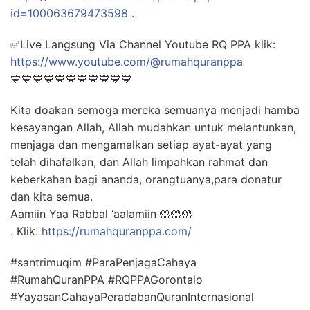
id=100063679473598
.
✅Live Langsung Via Channel Youtube RQ PPA klik:
https://www.youtube.com/@rumahquranppa
💙💙💙💙💙💙💙💙💙💙💙
Kita doakan semoga mereka semuanya menjadi hamba
kesayangan Allah, Allah mudahkan untuk melantunkan,
menjaga dan mengamalkan setiap ayat-ayat yang
telah dihafalkan, dan Allah limpahkan rahmat dan
keberkahan bagi ananda, orangtuanya,para donatur
dan kita semua.
Aamiin Yaa Rabbal ‘aalamiin 🤲🤲🤲
. Klik:
https://rumahquranppa.com/
#santrimuqim #ParaPenjagaCahaya
#RumahQuranPPA #RQPPAGorontalo
#YayasanCahayaPeradabanQuranInternasional