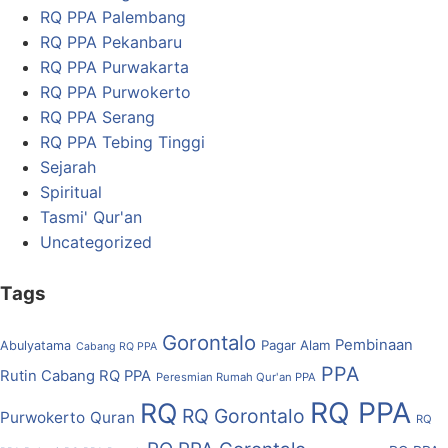
RQ PPA Palembang
RQ PPA Pekanbaru
RQ PPA Purwakarta
RQ PPA Purwokerto
RQ PPA Serang
RQ PPA Tebing Tinggi
Sejarah
Spiritual
Tasmi' Qur'an
Uncategorized
Tags
Gorontalo
Pembinaan
Pagar Alam
Abulyatama
Cabang RQ PPA
PPA
Rutin Cabang RQ PPA
Peresmian Rumah Qur'an PPA
RQ PPA
RQ
RQ Gorontalo
Purwokerto
Quran
RQ