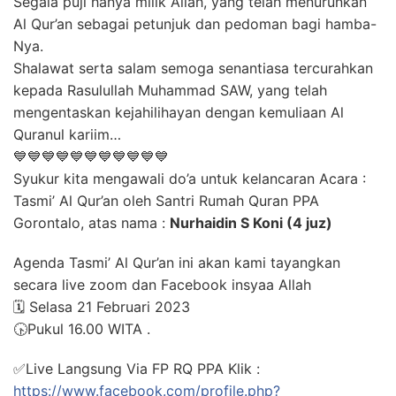
Segala puji hanya milik Allah, yang telah menurunkan
Al Qur’an sebagai petunjuk dan pedoman bagi hamba-
Nya.
Shalawat serta salam semoga senantiasa tercurahkan
kepada Rasulullah Muhammad SAW, yang telah
mengentaskan kejahilihayan dengan kemuliaan Al
Quranul kariim…
💙💙💙💙💙💙💙💙💙💙💙
Syukur kita mengawali do’a untuk kelancaran Acara :
Tasmi’ Al Qur’an oleh Santri Rumah Quran PPA
Gorontalo, atas nama :
Nurhaidin S Koni (4 juz)
Agenda Tasmi’ Al Qur’an ini akan kami tayangkan
secara live zoom dan Facebook insyaa Allah
🗓️ Selasa 21 Februari 2023
🕟Pukul 16.00 WITA .
✅Live Langsung Via FP RQ PPA Klik :
https://www.facebook.com/profile.php?