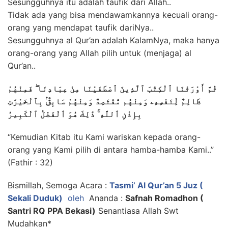
Sesungguhnya itu adalah taufik dari Allah..
Tidak ada yang bisa mendawamkannya kecuali orang-
orang yang mendapat taufik dariNya..
Sesungguhnya al Qur’an adalah KalamNya, maka hanya
orang-orang yang Allah pilih untuk (menjaga) al
Qur’an..
ثُمَّ أَوْرَثْنَا ٱلْكِتَٰبَ ٱلَّذِينَ ٱصْطَفَيْنَا مِنْ عِبَادِنَا ۖ فَمِنْهُمْ
ظَالِمٌ لِّنَفْسِهِۦ وَمِنْهُم مُّقْتَصِدٌ وَمِنْهُمْ سَابِقٌۢ بِٱلْخَيْرَٰتِ
بِإِذْنِ ٱللَّهِ ۚ ذَٰلِكَ هُوَ ٱلْفَضْلُ ٱلْكَبِيرُ
“Kemudian Kitab itu Kami wariskan kepada orang-
orang yang Kami pilih di antara hamba-hamba Kami..”
(Fathir : 32)
Bismillah, Semoga Acara :
Tasmi’ Al Qur’an 5 Juz (
Sekali Duduk)
oleh
Ananda :
Safnah Romadhon (
Santri RQ PPA Bekasi)
Senantiasa Allah Swt
Mudahkan*