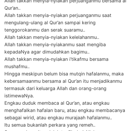
Allah takkan menyia-nyiakan perjuanganmu bersama al
Qur’an..
Allah takkan menyia-nyiakan perjuanganmu saat
mengulang-ulang al Qur’an sampai kering
tenggorokanmu dan serak suaramu..
Allah takkan menyia-nyiakan kelelahanmu..
Allah takkan menyia-nyiakanmu saat mengiba
kepadaNya agar dimudahkan bagimu..
Allah takkan menyia-nyiakan i’tikafmu bersama
mushafmu..
Hingga meskipun belum bisa mutqin hafalanmu, maka
kebersamaanmu bersama al Qur’an itu menjadikanmu
termasuk dari keluarga Allah dan orang-orang
istimewaNya.
Engkau duduk membaca al Qur’an, atau engkau
menghafalkan hafalan baru, atau engkau membacanya
sebagai wirid, atau engkau murajaah hafalanmu..
Itu semua bukanlah perkara yang remeh..