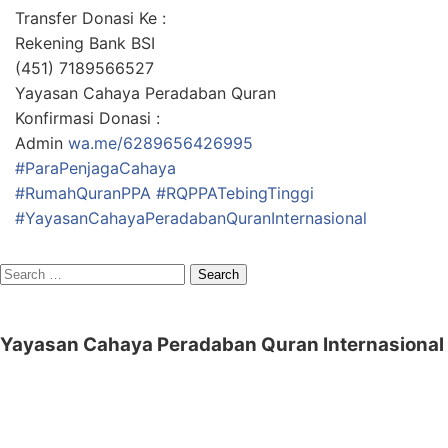
Transfer Donasi Ke :
Rekening Bank BSI
(451) 7189566527
Yayasan Cahaya Peradaban Quran
Konfirmasi Donasi :
Admin
wa.me/6289656426995
#ParaPenjagaCahaya
#RumahQuranPPA
#RQPPATebingTinggi
#YayasanCahayaPeradabanQuranInternasional
Search
for:
Yayasan Cahaya Peradaban Quran Internasional