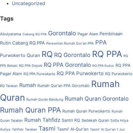
Uncategorized
Tags
Gorontalo
Pembinaan
Pagar Alam
Abulyatama
Cabang RQ PPA
PPA
Rutin Cabang RQ PPA
Peresmian Rumah Qur'an PPA
RQ PPA
RQ
RQ Gorontalo
Purwokerto
Quran
RQ
RQ PPA Gorontalo
RQ PPA
PPA Bekasi
RQ PPA Depok
RQ PPA Kudus
RQ PPA Purwokerto
Pagar Alam
RQ Purwokerto
RQ PPA Purwakarta
Rumah
Rumah
Rumah Qur'an PPA Gorontalo
RQ Tarakan
Quran
Rumah Quran Gorontalo
Rumah Quran Bandung
Rumah Quran PPA
Rumah Quran Purwokerto
Rumah
Rumah Tahfidz
Santri RQ
Sedekah Quran
Quran Tarakan
Sofia Hilya
Tasmi
Tasmi' Al-Qur'an
Auliya
Tahfidz
Tarakan
Tasmi' Al Qur'an 1 Juz