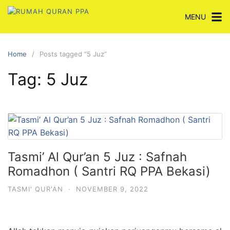
Skip
MENU
to
content
Home
Posts tagged “5 Juz”
Tag:
5 Juz
Tasmi’ Al Qur’an 5 Juz : Safnah
Romadhon ( Santri RQ PPA Bekasi)
TASMI' QUR'AN
·
NOVEMBER 9, 2022