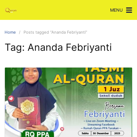
Skip
MENU
to
content
Home
Posts tagged “Ananda Febriyanti”
Tag:
Ananda Febriyanti