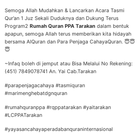
Semoga Allah Mudahkan & Lancarkan Acara Tasmi
Qur’an 1 Juz Sekali Duduknya dan Dukung Terus
Program2
Rumah Quran PPA Tarakan
dalam bentuk
apapun, semoga Allah terus memberikan kita hidayah
bersama AlQuran dan Para Penjaga CahayaQuran. 😇😇
😇
~Infaq boleh di jemput atau Bisa Melalui No Rekening:
(451) 7849078741 An. Yai Cab.Tarakan
#parapenjagacahaya #tasmiquran
#marimenghebatdgnquran
#rumahquranppa #rqppatarakan #yaitarakan
#LCPPATarakan
#yayasancahayaperadabanquraninternasional