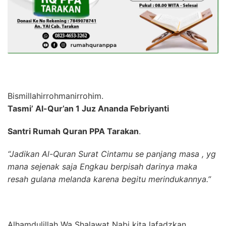
Bismillahirrohmanirrohim.
Tasmi’ Al-Qur’an 1 Juz Ananda Febriyanti
Santri Rumah Quran PPA Tarakan
.
“Jadikan Al-Quran Surat Cintamu se panjang masa , yg
mana sejenak saja Engkau berpisah darinya maka
resah gulana melanda karena begitu merindukannya.”
Alhamdulillah Wa Shalawat Nabi kita lafadzkan