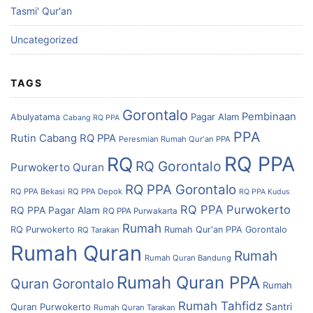
Tasmi' Qur'an
Uncategorized
TAGS
Gorontalo
Pembinaan
Pagar Alam
Abulyatama
Cabang RQ PPA
PPA
Rutin Cabang RQ PPA
Peresmian Rumah Qur'an PPA
RQ PPA
RQ
RQ Gorontalo
Purwokerto
Quran
RQ PPA Gorontalo
RQ PPA Bekasi
RQ PPA Depok
RQ PPA Kudus
RQ PPA Purwokerto
RQ PPA Pagar Alam
RQ PPA Purwakarta
Rumah
RQ Purwokerto
Rumah Qur'an PPA Gorontalo
RQ Tarakan
Rumah Quran
Rumah
Rumah Quran Bandung
Rumah Quran PPA
Quran Gorontalo
Rumah
Rumah Tahfidz
Quran Purwokerto
Santri
Rumah Quran Tarakan