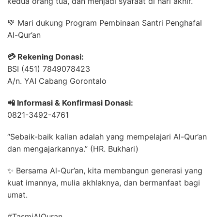
kedua orang tua, dan menjadi syafaat di hari akhir.
💚 Mari dukung Program Pembinaan Santri Penghafal
Al-Qur’an
💳 Rekening Donasi:
BSI (451) 7849078423
A/n. YAI Cabang Gorontalo
📲 Informasi & Konfirmasi Donasi:
0821-3492-4761
“Sebaik-baik kalian adalah yang mempelajari Al-Qur’an
dan mengajarkannya.” (HR. Bukhari)
✨ Bersama Al-Qur’an, kita membangun generasi yang
kuat imannya, mulia akhlaknya, dan bermanfaat bagi
umat.
#TasmiAlQuran