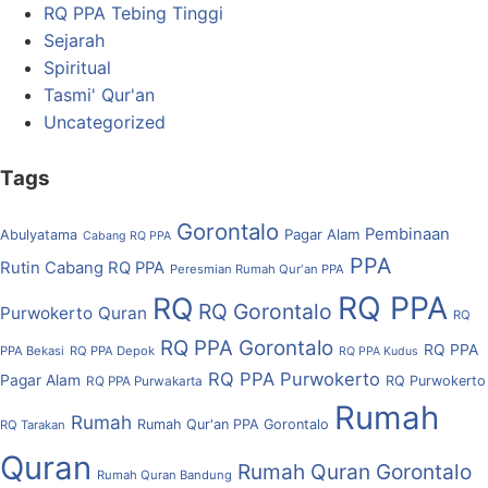
RQ PPA Tebing Tinggi
Sejarah
Spiritual
Tasmi' Qur'an
Uncategorized
Tags
Gorontalo
Pembinaan
Pagar Alam
Abulyatama
Cabang RQ PPA
PPA
Rutin Cabang RQ PPA
Peresmian Rumah Qur'an PPA
RQ PPA
RQ
RQ Gorontalo
Purwokerto
Quran
RQ
RQ PPA Gorontalo
RQ PPA
PPA Bekasi
RQ PPA Depok
RQ PPA Kudus
RQ PPA Purwokerto
Pagar Alam
RQ Purwokerto
RQ PPA Purwakarta
Rumah
Rumah
Rumah Qur'an PPA Gorontalo
RQ Tarakan
Quran
Rumah Quran Gorontalo
Rumah Quran Bandung