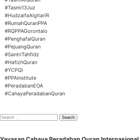
#Tasmi13Juz
#HudzaifaAlgitariR
#RumahQuranPPA
#RQPPAGorontalo
#PenghafalQuran
#PejuangQuran
#SantriTahfidz
#HafizhQuran
#YCPQI
#PPAInstitute
#PeradabanEOA
#CahayaPeradabanQuran
Search
for:
Yayasan Cahaya Peradaban Quran Internasional