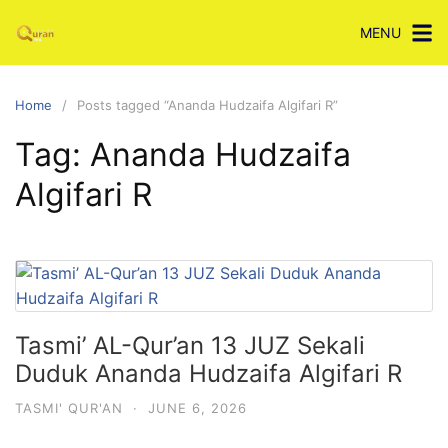
Skip
MENU
to
content
Home
Posts tagged “Ananda Hudzaifa Algifari R”
Tag:
Ananda Hudzaifa
Algifari R
Tasmi’ AL-Qur’an 13 JUZ Sekali
Duduk Ananda Hudzaifa Algifari R
TASMI' QUR'AN
·
JUNE 6, 2026