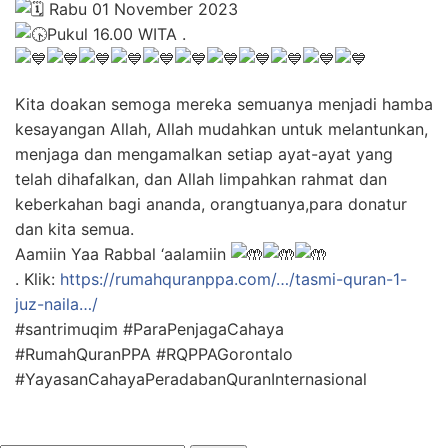
Rabu 01 November 2023
Pukul 16.00 WITA .
Kita doakan semoga mereka semuanya menjadi hamba
kesayangan Allah, Allah mudahkan untuk melantunkan,
menjaga dan mengamalkan setiap ayat-ayat yang
telah dihafalkan, dan Allah limpahkan rahmat dan
keberkahan bagi ananda, orangtuanya,para donatur
dan kita semua.
Aamiin Yaa Rabbal ‘aalamiin
. Klik:
https://rumahquranppa.com/…/tasmi-quran-1-
juz-naila…/
#santrimuqim #ParaPenjagaCahaya
#RumahQuranPPA #RQPPAGorontalo
#YayasanCahayaPeradabanQuranInternasional