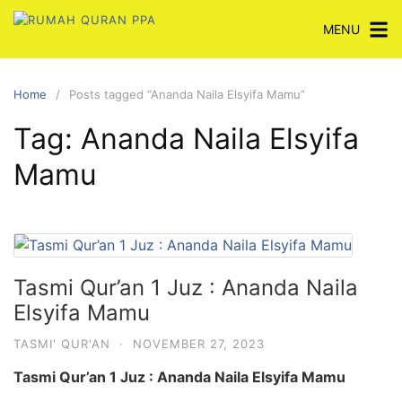
Skip
MENU
to
content
Home
Posts tagged “Ananda Naila Elsyifa Mamu”
Tag:
Ananda Naila Elsyifa
Mamu
Tasmi Qur’an 1 Juz : Ananda Naila
Elsyifa Mamu
TASMI' QUR'AN
·
NOVEMBER 27, 2023
Tasmi Qur’an 1 Juz : Ananda Naila Elsyifa Mamu