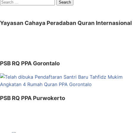
Search
for:
Yayasan Cahaya Peradaban Quran Internasional
PSB RQ PPA Gorontalo
PSB RQ PPA Purwokerto