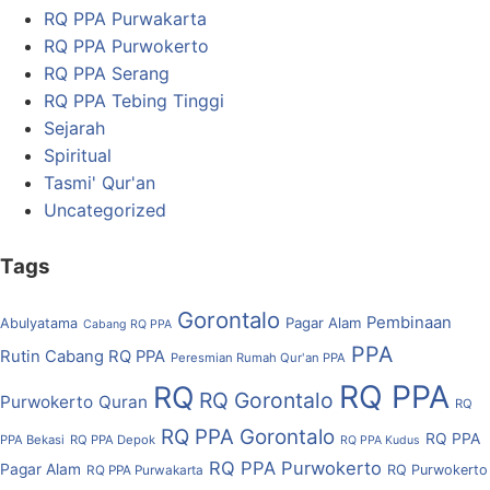
RQ PPA Purwakarta
RQ PPA Purwokerto
RQ PPA Serang
RQ PPA Tebing Tinggi
Sejarah
Spiritual
Tasmi' Qur'an
Uncategorized
Tags
Gorontalo
Pembinaan
Pagar Alam
Abulyatama
Cabang RQ PPA
PPA
Rutin Cabang RQ PPA
Peresmian Rumah Qur'an PPA
RQ PPA
RQ
RQ Gorontalo
Purwokerto
Quran
RQ
RQ PPA Gorontalo
RQ PPA
PPA Bekasi
RQ PPA Depok
RQ PPA Kudus
RQ PPA Purwokerto
Pagar Alam
RQ Purwokerto
RQ PPA Purwakarta