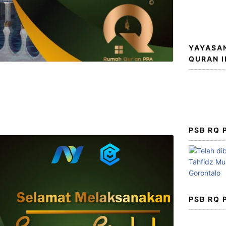
YAYASA
QURAN 
PSB RQ
PSB RQ