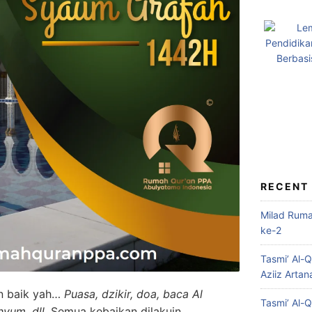
RECENT
Milad Rum
ke-2
Tasmi’ Al-
Aziiz Artan
tan baik yah…
Puasa, dzikir, doa, baca Al
Tasmi’ Al-
nyum, dll.
Semua kebaikan dilakuin.