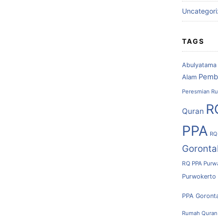
Uncategor
TAGS
Abulyatama
Pemb
Alam
Peresmian Ru
R
Quran
PPA
RQ
Goronta
RQ PPA Purw
Purwokerto
PPA Goront
Rumah Quran