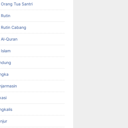
Orang Tua Santri
Rutin
 Rutin Cabang
 Al-Quran
 Islam
ndung
ngka
jarmasin
kasi
gkalis
njur