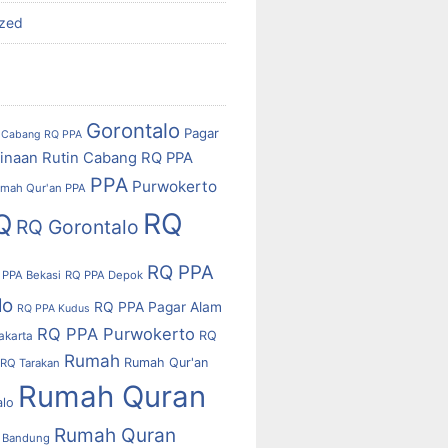
ized
Gorontalo
Pagar
Cabang RQ PPA
inaan Rutin Cabang RQ PPA
PPA
Purwokerto
mah Qur'an PPA
RQ
Q
RQ Gorontalo
RQ PPA
 PPA Bekasi
RQ PPA Depok
lo
RQ PPA Pagar Alam
RQ PPA Kudus
RQ PPA Purwokerto
RQ
akarta
Rumah
Rumah Qur'an
RQ Tarakan
Rumah Quran
alo
Rumah Quran
 Bandung