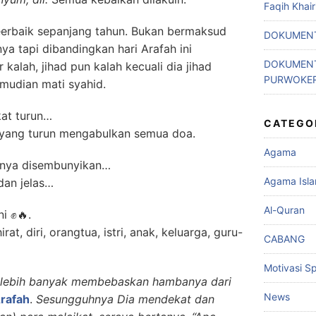
Faqih Khai
eeerbaik sepanjang tahun. Bukan bermaksud
DOKUMENT
a tapi dibandingkan hari Arafah ini
DOKUMENT
 kalah, jihad pun kalah kecuali dia jihad
PURWOKE
mudian mati syahid.
kat turun…
CATEGO
g yang turun mengabulkan semua doa.
Agama
tunya disembunyikan…
Agama Isl
 dan jelas…
Al-Quran
i ✊🔥.
at, diri, orangtua, istri, anak, keluarga, guru-
CABANG
Motivasi Spi
ah lebih banyak membebaskan hambanya dari
News
Arafah
.
Sesungguhnya Dia mendekat dan