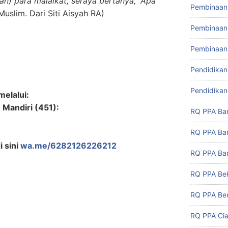
) para malaikat, seraya bertanya, “Apa
Pembinaan 
uslim. Dari Siti Aisyah RA)
Pembinaan 
Pembinaan
Pendidikan
Pendidikan
melalui:
 Mandiri (451):
RQ PPA Ba
RQ PPA Ba
i sini
wa.me/6282126226212
RQ PPA Ban
RQ PPA Be
RQ PPA Ben
RQ PPA Cia