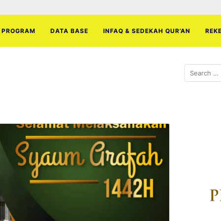
PROGRAM
DATA BASE
INFAQ & SEDEKAH QUR’AN
REK
Search
for: