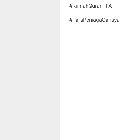
#RumahQuranPPA
#ParaPenjagaCahaya