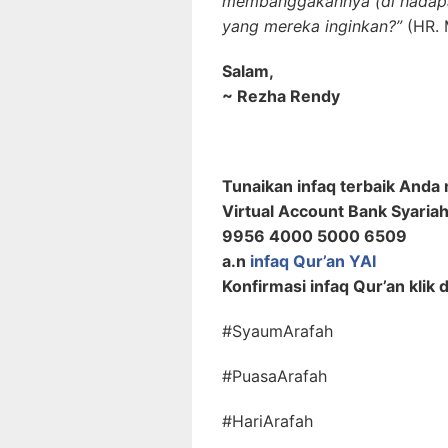
membanggakannya (di hadapan
yang mereka inginkan?”
(HR. M
Salam,
~ Rezha Rendy
Tunaikan infaq terbaik Anda 
Virtual Account Bank Syariah
9956 4000 5000 6509
a.n
infaq Qur’an YAI
Konfirmasi infaq Qur’an klik d
#SyaumArafah
#PuasaArafah
#HariArafah