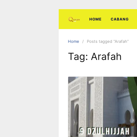
Skip
to
content
HOME
CABANG
Home
Posts tagged “Arafah”
Tag:
Arafah