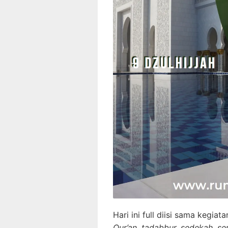
Hari ini full diisi sama kegia
Qur’an, tadabbur, sedekah, se