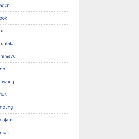
rebon
pok
rut
ontalo
dramayu
mbi
rawang
dus
ampung
majang
diun