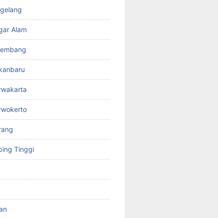
gelang
gar Alam
lembang
kanbaru
rwakarta
rwokerto
rang
ing Tinggi
'an