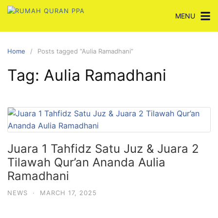
Skip
MENU
to
content
Home
Posts tagged “Aulia Ramadhani”
Tag:
Aulia Ramadhani
Juara 1 Tahfidz Satu Juz & Juara 2
Tilawah Qur’an Ananda Aulia
Ramadhani
NEWS
·
MARCH 17, 2025