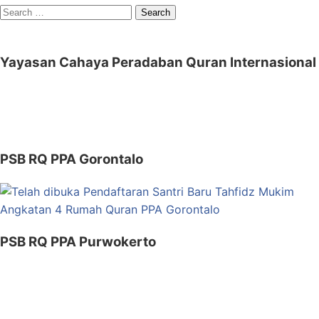
Search
for:
Yayasan Cahaya Peradaban Quran Internasional
PSB RQ PPA Gorontalo
PSB RQ PPA Purwokerto