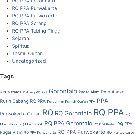
RQ PPA Pekanbaru
RQ PPA Purwakarta
RQ PPA Purwokerto
RQ PPA Serang
RQ PPA Tebing Tinggi
Sejarah
Spiritual
Tasmi' Qur'an
Uncategorized
Tags
Gorontalo
Pembinaan
Pagar Alam
Abulyatama
Cabang RQ PPA
PPA
Rutin Cabang RQ PPA
Peresmian Rumah Qur'an PPA
RQ PPA
RQ
RQ Gorontalo
Purwokerto
Quran
RQ
RQ PPA Gorontalo
RQ PPA
PPA Bekasi
RQ PPA Depok
RQ PPA Kudus
RQ PPA Purwokerto
Pagar Alam
RQ Purwokerto
RQ PPA Purwakarta