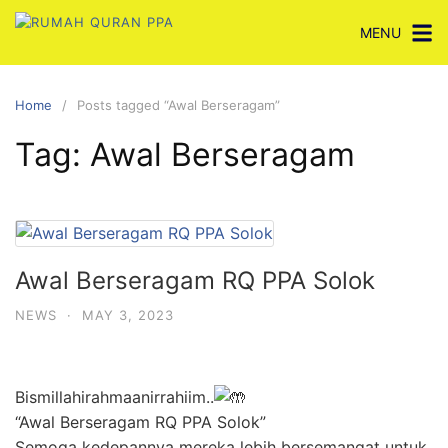
Skip
MENU
to
content
Home
Posts tagged “Awal Berseragam”
Tag:
Awal Berseragam
Awal Berseragam RQ PPA Solok
NEWS
·
MAY 3, 2023
Bismillahirahmaanirrahiim..
“Awal Berseragam RQ PPA Solok”
Semoga kedepannya mereka lebih bersemangat untuk