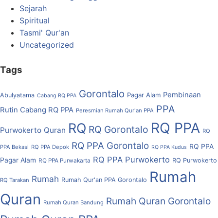
Sejarah
Spiritual
Tasmi' Qur'an
Uncategorized
Tags
Gorontalo
Pembinaan
Pagar Alam
Abulyatama
Cabang RQ PPA
PPA
Rutin Cabang RQ PPA
Peresmian Rumah Qur'an PPA
RQ PPA
RQ
RQ Gorontalo
Purwokerto
Quran
RQ
RQ PPA Gorontalo
RQ PPA
PPA Bekasi
RQ PPA Depok
RQ PPA Kudus
RQ PPA Purwokerto
Pagar Alam
RQ Purwokerto
RQ PPA Purwakarta
Rumah
Rumah
Rumah Qur'an PPA Gorontalo
RQ Tarakan
Quran
Rumah Quran Gorontalo
Rumah Quran Bandung