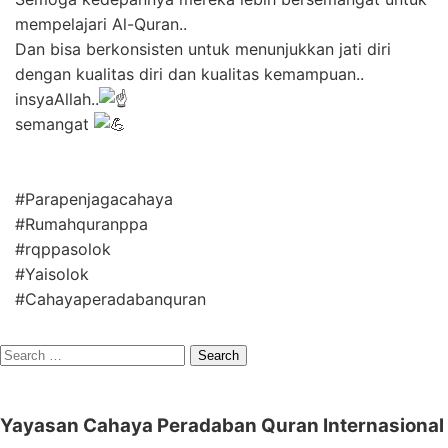
mempelajari Al-Quran..
Dan bisa berkonsisten untuk menunjukkan jati diri
dengan kualitas diri dan kualitas kemampuan..
insyaAllah..
semangat
#Parapenjagacahaya
#Rumahquranppa
#rqppasolok
#Yaisolok
#Cahayaperadabanquran
Search
for:
Yayasan Cahaya Peradaban Quran Internasional