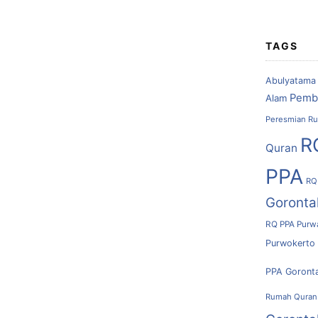
TAGS
Abulyatama
Pemb
Alam
Peresmian Ru
R
Quran
PPA
RQ
Goronta
RQ PPA Purw
Purwokerto
PPA Goront
Rumah Quran