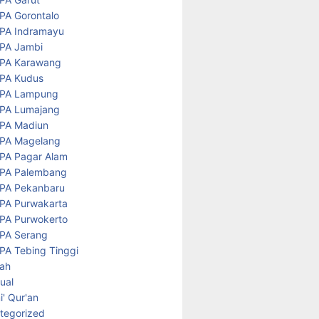
PA Gorontalo
PA Indramayu
PA Jambi
PA Karawang
PA Kudus
PA Lampung
PA Lumajang
PA Madiun
PA Magelang
PA Pagar Alam
PA Palembang
PA Pekanbaru
PA Purwakarta
PA Purwokerto
PA Serang
PA Tebing Tinggi
rah
tual
' Qur'an
tegorized