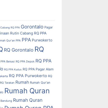
Gorontalo
Pagar
Cabang RQ PPA
inaan Rutin Cabang RQ PPA
PPA
Purwokerto
mah Qur'an PPA
RQ
Q
RQ Gorontalo
RQ PPA
 PPA Bekasi
RQ PPA Depok
lo
RQ PPA Pagar Alam
RQ PPA Kudus
RQ PPA Purwokerto
RQ
akarta
Rumah
Rumah Qur'an
RQ Tarakan
Rumah Quran
alo
Rumah Quran
 Bandung