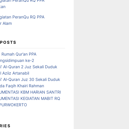
 POSTS
d Rumah Qur’an PPA
ngsidimpuan ke-2
i’ Al-Quran 2 Juz Sekali Duduk
 Aziiz Artanabil
i’ Al-Quran Juz 30 Sekali Duduk
da Faqih Khairi Rahman
MENTASI KBM HARIAN SANTRI
MENTASI KEGIATAN MABIT RQ
 PURWOKERTO
RIES