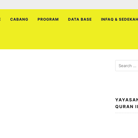
E
CABANG
PROGRAM
DATA BASE
INFAQ & SEDEKA
Search
for:
YAYASA
QURAN 