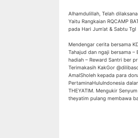
Alhamdulillah, Telah dilaksan
Yaitu Rangkaian RQCAMP B
pada Hari Jum’at & Sabtu Tgl
Mendengar cerita bersama KD
Tahajud dan ngaji bersama – 
hadiah – Reward Santri ber p
Terimakasih KakGor @dilibas
AmalSholeh kepada para dona
PertaminaHuluIndonesia da
THEYATIM. Mengukir Senyum 
theyatim pulang membawa b