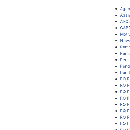
Aga
Agam
Al-Q
CAB
Motiv
New
Pemb
Pemb
Pemb
Pend
Pend
RQ P
RQ P
RQ P
RQ P
RQ P
RQ P
RQ P
RQ P
RQ P