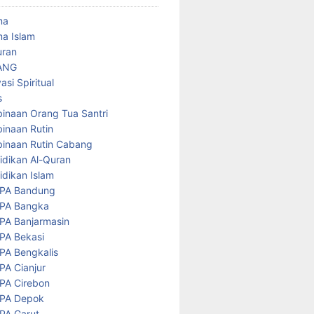
ma
a Islam
uran
ANG
asi Spiritual
s
inaan Orang Tua Santri
inaan Rutin
inaan Rutin Cabang
idikan Al-Quran
idikan Islam
PA Bandung
PA Bangka
PA Banjarmasin
PA Bekasi
PA Bengkalis
PA Cianjur
PA Cirebon
PA Depok
PA Garut