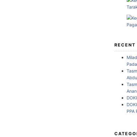
RECENT
Mila
Pada
Tasm
Abdul
Tasm
Anan
DOKU
DOKU
PPA
CATEGO