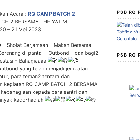
PSB RQ
akan Acara :
RQ CAMP BATCH 2
ATCH 2 BERSAMA THE YATIM.
 20 – 21 Mei 2023
 – Sholat Berjamaah – Makan Bersama –
Berenang di pantai – Outbond – dan bagi2
PSB RQ
restasi – Bahagiaaaa
outbond yang telah menjadi jembatan
tur, para teman2 tentara dan
lam kegiatan RQ CAMP BATCH 2 BERSAMA
kebahagiaan kepada para santri dan
anyak kado²hadiah