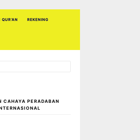
H QUR’AN
REKENING
N CAHAYA PERADABAN
INTERNASIONAL