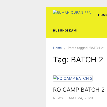
Skip
to
content
HOM
HUBUNGI KAMI
Home
Posts tagged “BATCH 2”
Tag:
BATCH 2
RQ CAMP BATCH 2
NEWS
·
MAY 24, 2023