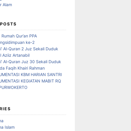
 POSTS
d Rumah Qur’an PPA
ngsidimpuan ke-2
i’ Al-Quran 2 Juz Sekali Duduk
 Aziiz Artanabil
i’ Al-Quran Juz 30 Sekali Duduk
da Faqih Khairi Rahman
MENTASI KBM HARIAN SANTRI
MENTASI KEGIATAN MABIT RQ
 PURWOKERTO
RIES
ma
a Islam