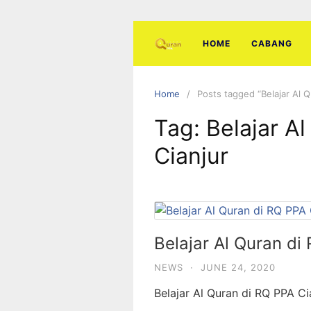
Skip
to
content
HOME
CABANG
Home
Posts tagged “Belajar Al Q
Tag:
Belajar A
Cianjur
Belajar Al Quran di
NEWS
·
JUNE 24, 2020
Belajar Al Quran di RQ PPA Ci