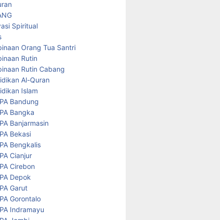
uran
ANG
asi Spiritual
s
inaan Orang Tua Santri
inaan Rutin
inaan Rutin Cabang
idikan Al-Quran
idikan Islam
PA Bandung
PA Bangka
PA Banjarmasin
PA Bekasi
PA Bengkalis
PA Cianjur
PA Cirebon
PA Depok
PA Garut
PA Gorontalo
PA Indramayu