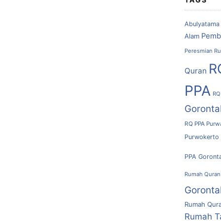
Abulyatama
Pemb
Alam
Peresmian Ru
R
Quran
PPA
RQ
Goronta
RQ PPA Purw
Purwokerto
PPA Goront
Rumah Quran
Goronta
Rumah Qura
Rumah T