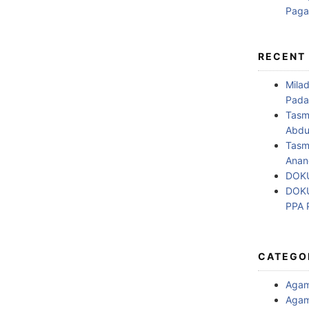
RECENT
Mila
Pada
Tasm
Abdul
Tasm
Anan
DOKU
DOKU
PPA
CATEGO
Aga
Agam