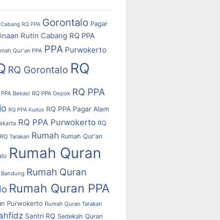
Gorontalo
Pagar
Cabang RQ PPA
inaan Rutin Cabang RQ PPA
PPA
Purwokerto
mah Qur'an PPA
RQ
Q
RQ Gorontalo
RQ PPA
 PPA Bekasi
RQ PPA Depok
lo
RQ PPA Pagar Alam
RQ PPA Kudus
RQ PPA Purwokerto
RQ
akarta
Rumah
Rumah Qur'an
RQ Tarakan
Rumah Quran
alo
Rumah Quran
 Bandung
Rumah Quran PPA
lo
n Purwokerto
Rumah Quran Tarakan
ahfidz
Santri RQ
Sedekah Quran