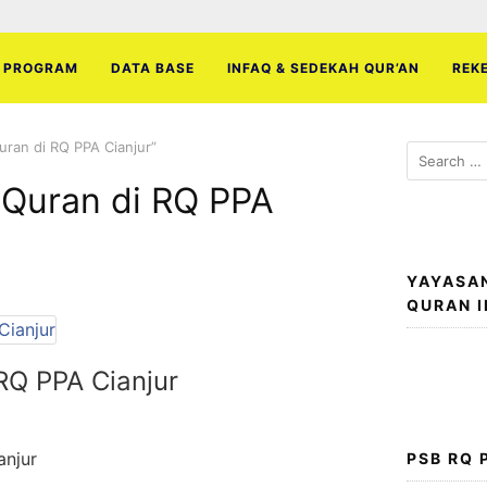
PROGRAM
DATA BASE
INFAQ & SEDEKAH QUR’AN
REK
uran di RQ PPA Cianjur”
Search
for:
l Quran di RQ PPA
YAYASA
QURAN 
 RQ PPA Cianjur
anjur
PSB RQ