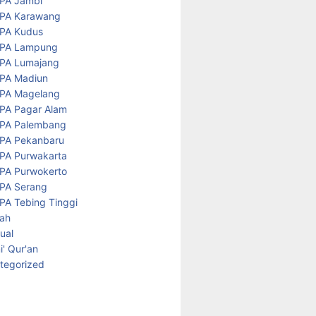
PA Jambi
PA Karawang
PA Kudus
PA Lampung
PA Lumajang
PA Madiun
PA Magelang
PA Pagar Alam
PA Palembang
PA Pekanbaru
PA Purwakarta
PA Purwokerto
PA Serang
PA Tebing Tinggi
rah
tual
' Qur'an
tegorized