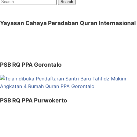
Search
for:
Yayasan Cahaya Peradaban Quran Internasional
PSB RQ PPA Gorontalo
PSB RQ PPA Purwokerto