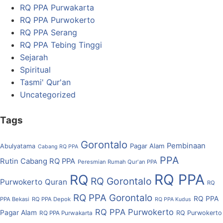
RQ PPA Purwakarta
RQ PPA Purwokerto
RQ PPA Serang
RQ PPA Tebing Tinggi
Sejarah
Spiritual
Tasmi' Qur'an
Uncategorized
Tags
Gorontalo
Pembinaan
Pagar Alam
Abulyatama
Cabang RQ PPA
PPA
Rutin Cabang RQ PPA
Peresmian Rumah Qur'an PPA
RQ PPA
RQ
RQ Gorontalo
Purwokerto
Quran
RQ
RQ PPA Gorontalo
RQ PPA
PPA Bekasi
RQ PPA Depok
RQ PPA Kudus
RQ PPA Purwokerto
Pagar Alam
RQ Purwokerto
RQ PPA Purwakarta