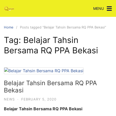
Skip
MENU
to
content
Home
Posts tagged “Belajar Tahsin Bersama RQ PPA Bekasi”
Tag:
Belajar Tahsin
Bersama RQ PPA Bekasi
Belajar Tahsin Bersama RQ PPA
Bekasi
NEWS
·
FEBRUARY 5, 2020
Belajar Tahsin Bersama RQ PPA Bekasi