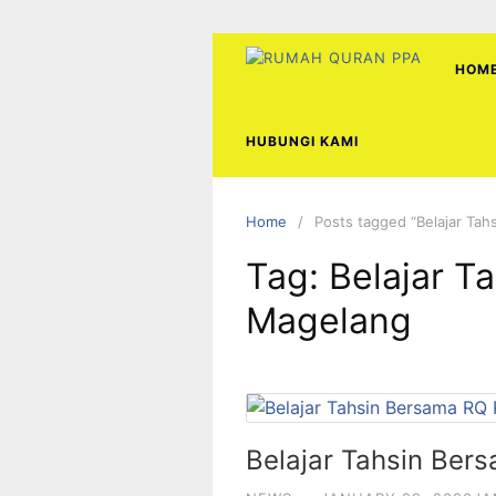
Skip
to
content
HOM
HUBUNGI KAMI
Home
Posts tagged “Belajar Ta
Tag:
Belajar T
Magelang
Belajar Tahsin Be