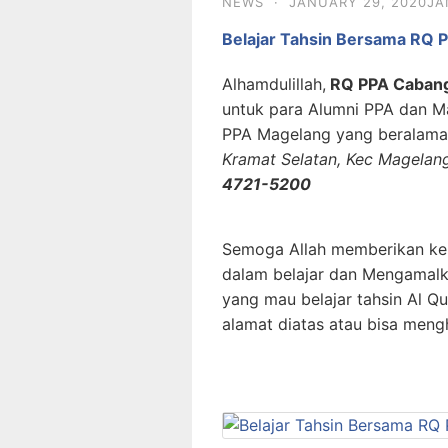
NEWS
·
JANUARY 29, 2020
JA
Belajar Tahsin Bersama RQ 
Alhamdulillah,
RQ PPA Caban
untuk para Alumni PPA dan M
PPA Magelang yang beralama
Kramat Selatan, Kec Magelan
4721-5200
Semoga Allah memberikan ke
dalam belajar dan Mengamalka
yang mau belajar tahsin Al Q
alamat diatas atau bisa meng