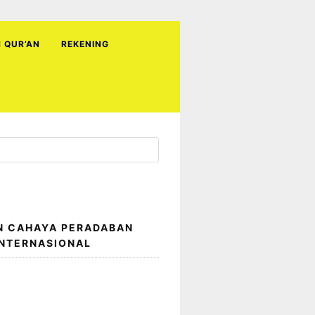
H QUR’AN
REKENING
N CAHAYA PERADABAN
INTERNASIONAL