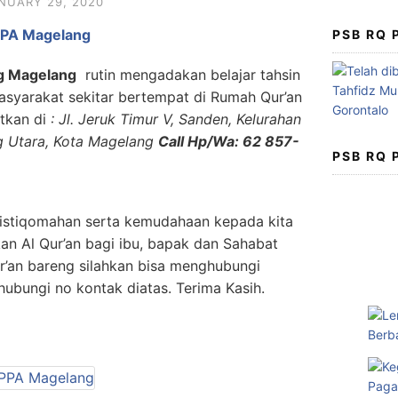
NUARY 29, 2020
PPA Magelang
PSB RQ
g Magelang
rutin mengadakan belajar tahsin
asyarakat sekitar bertempat di Rumah Qur’an
tkan di
: Jl. Jeruk Timur V, Sanden, Kelurahan
g Utara, Kota Magelang
Call Hp/Wa: 62 857-
PSB RQ
istiqomahan serta kemudahaan kepada kita
n Al Qur’an bagi ibu, bapak dan Sahabat
ur’an bareng silahkan bisa menghubungi
hubungi no kontak diatas. Terima Kasih.