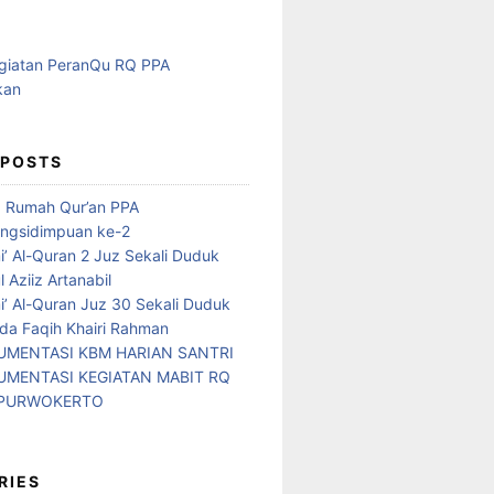
 POSTS
d Rumah Qur’an PPA
ngsidimpuan ke-2
i’ Al-Quran 2 Juz Sekali Duduk
 Aziiz Artanabil
i’ Al-Quran Juz 30 Sekali Duduk
da Faqih Khairi Rahman
MENTASI KBM HARIAN SANTRI
MENTASI KEGIATAN MABIT RQ
 PURWOKERTO
RIES