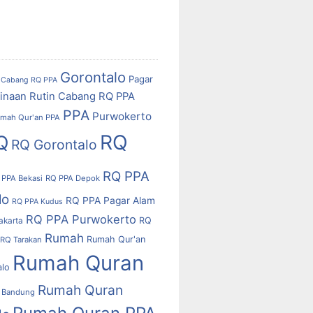
Gorontalo
Pagar
Cabang RQ PPA
inaan Rutin Cabang RQ PPA
PPA
Purwokerto
mah Qur'an PPA
RQ
Q
RQ Gorontalo
RQ PPA
 PPA Bekasi
RQ PPA Depok
lo
RQ PPA Pagar Alam
RQ PPA Kudus
RQ PPA Purwokerto
RQ
akarta
Rumah
Rumah Qur'an
RQ Tarakan
Rumah Quran
alo
Rumah Quran
 Bandung