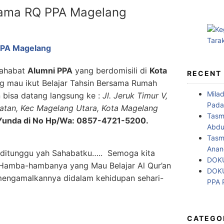
rsama RQ PPA Magelang
PPA Magelang
sahabat
Alumni PPA
yang berdomisili di
Kota
RECENT
g mau ikut Belajar Tahsin Bersama Rumah
Mila
 bisa datang langsung ke :
Jl. Jeruk Timur V,
Pada
latan, Kec Magelang Utara, Kota Magelang
Tasm
Yunda di No Hp/Wa: 0857-4721-5200.
Abdul
Tasm
Anan
n ditunggu yah Sahabatku….. Semoga kita
DOKU
Hamba-hambanya yang Mau Belajar Al Qur’an
DOKU
mengamalkannya didalam kehidupan sehari-
PPA
CATEGO