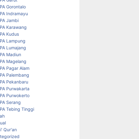
PA Gorontalo
PA Indramayu
PA Jambi
PA Karawang
PA Kudus
PA Lampung
PA Lumajang
PA Madiun
PA Magelang
PA Pagar Alam
PA Palembang
PA Pekanbaru
PA Purwakarta
PA Purwokerto
PA Serang
PA Tebing Tinggi
rah
tual
' Qur'an
tegorized