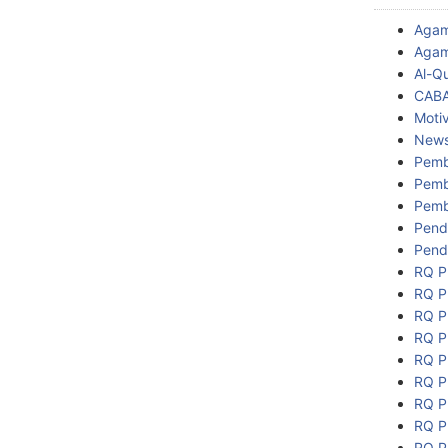
Aga
Agam
Al-Q
CAB
Motiv
New
Pemb
Pemb
Pemb
Pend
Pend
RQ P
RQ P
RQ P
RQ P
RQ P
RQ P
RQ P
RQ P
RQ P