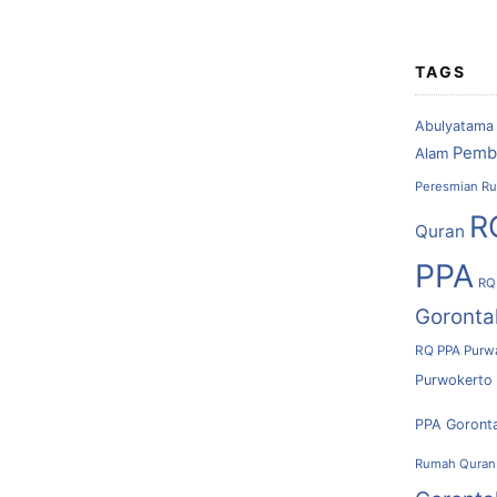
TAGS
Abulyatama
Pemb
Alam
Peresmian Ru
R
Quran
PPA
RQ
Goronta
RQ PPA Purw
Purwokerto
PPA Goront
Rumah Quran