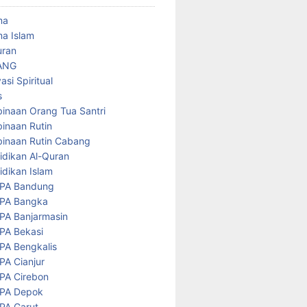
ma
a Islam
uran
ANG
asi Spiritual
s
inaan Orang Tua Santri
inaan Rutin
inaan Rutin Cabang
idikan Al-Quran
idikan Islam
PA Bandung
PA Bangka
PA Banjarmasin
PA Bekasi
PA Bengkalis
PA Cianjur
PA Cirebon
PA Depok
PA Garut