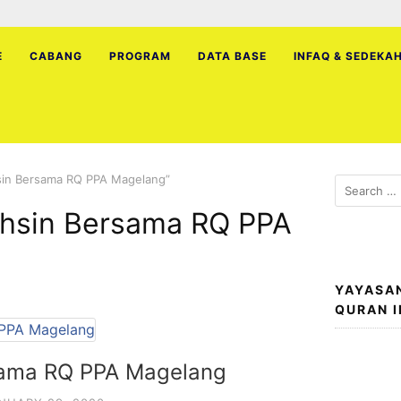
E
CABANG
PROGRAM
DATA BASE
INFAQ & SEDEKA
hsin Bersama RQ PPA Magelang”
Search
for:
ahsin Bersama RQ PPA
YAYASA
QURAN 
rsama RQ PPA Magelang