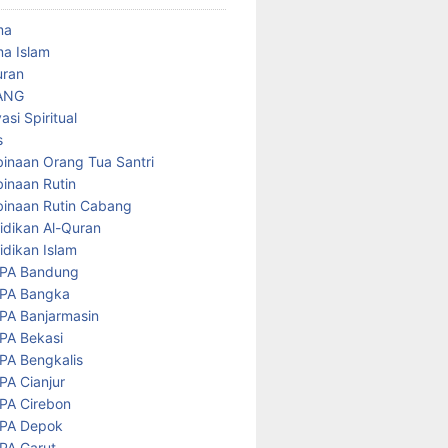
ma
a Islam
uran
ANG
asi Spiritual
s
inaan Orang Tua Santri
inaan Rutin
inaan Rutin Cabang
idikan Al-Quran
idikan Islam
PA Bandung
PA Bangka
PA Banjarmasin
PA Bekasi
PA Bengkalis
PA Cianjur
PA Cirebon
PA Depok
PA Garut