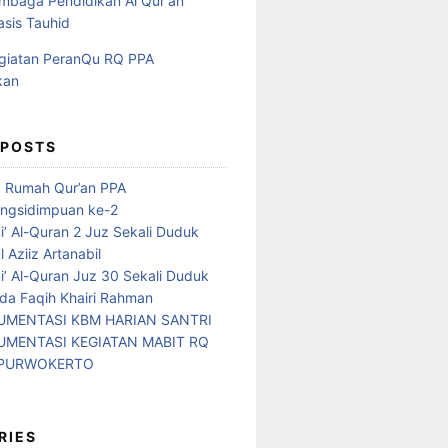
 POSTS
d Rumah Qur’an PPA
ngsidimpuan ke-2
i’ Al-Quran 2 Juz Sekali Duduk
 Aziiz Artanabil
i’ Al-Quran Juz 30 Sekali Duduk
da Faqih Khairi Rahman
MENTASI KBM HARIAN SANTRI
MENTASI KEGIATAN MABIT RQ
 PURWOKERTO
RIES