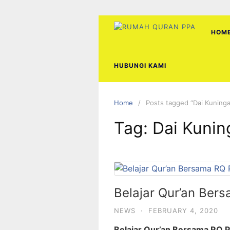
Skip
to
content
HOM
HUBUNGI KAMI
Home
Posts tagged “Dai Kuninga
Tag:
Dai Kunin
Belajar Qur’an Ber
NEWS
·
FEBRUARY 4, 2020
Belajar Qur’an Bersama RQ 