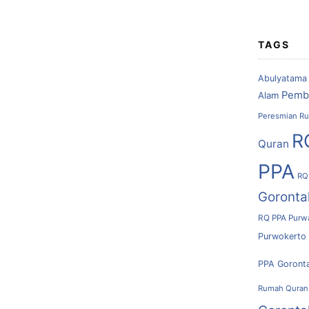
TAGS
Abulyatama
Pemb
Alam
Peresmian Ru
R
Quran
PPA
RQ
Goronta
RQ PPA Purw
Purwokerto
PPA Goront
Rumah Quran