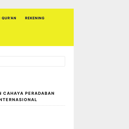
H QUR’AN
REKENING
N CAHAYA PERADABAN
INTERNASIONAL