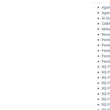
Aga
Agam
Al-Q
CAB
Motiv
New
Pemb
Pemb
Pemb
Pend
Pend
RQ P
RQ P
RQ P
RQ P
RQ P
RQ P
RQ P
RQ P
RQ P