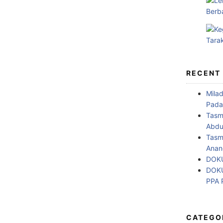
RECENT
Mila
Pada
Tasm
Abdul
Tasm
Anan
DOKU
DOKU
PPA
CATEGO