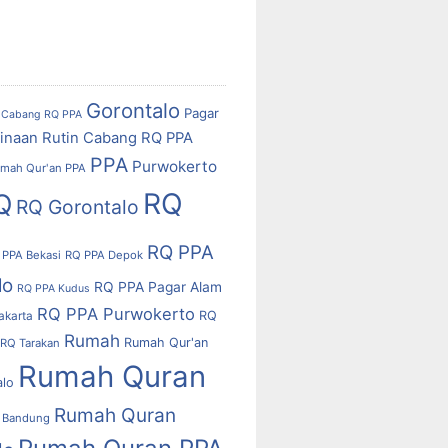
Gorontalo
Pagar
Cabang RQ PPA
inaan Rutin Cabang RQ PPA
PPA
Purwokerto
mah Qur'an PPA
RQ
Q
RQ Gorontalo
RQ PPA
 PPA Bekasi
RQ PPA Depok
lo
RQ PPA Pagar Alam
RQ PPA Kudus
RQ PPA Purwokerto
RQ
akarta
Rumah
Rumah Qur'an
RQ Tarakan
Rumah Quran
alo
Rumah Quran
 Bandung