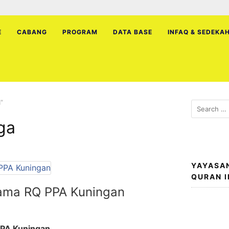
E
CABANG
PROGRAM
DATA BASE
INFAQ & SEDEKA
”
Search
for:
ga
YAYASA
QURAN 
sama RQ PPA Kuningan
PPA Kuningan