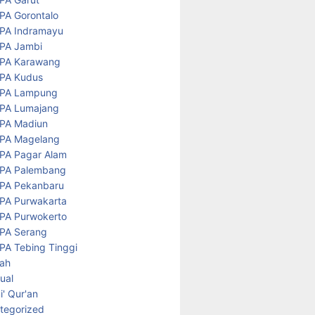
PA Gorontalo
PA Indramayu
PA Jambi
PA Karawang
PA Kudus
PA Lampung
PA Lumajang
PA Madiun
PA Magelang
PA Pagar Alam
PA Palembang
PA Pekanbaru
PA Purwakarta
PA Purwokerto
PA Serang
PA Tebing Tinggi
rah
tual
' Qur'an
tegorized