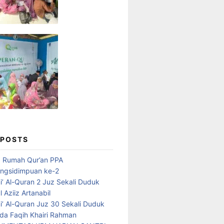
 POSTS
d Rumah Qur’an PPA
ngsidimpuan ke-2
i’ Al-Quran 2 Juz Sekali Duduk
 Aziiz Artanabil
i’ Al-Quran Juz 30 Sekali Duduk
da Faqih Khairi Rahman