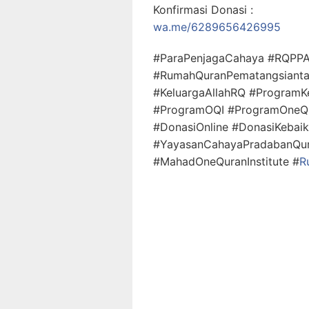
Konfirmasi Donasi :
wa.me/6289656426995
#ParaPenjagaCahaya #RQPPA
#RumahQuranPematangsianta
#KeluargaAllahRQ #ProgramK
#ProgramOQI #ProgramOneQur
#DonasiOnline #DonasiKebai
#YayasanCahayaPradabanQur
#MahadOneQuranInstitute #
R