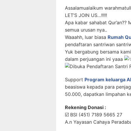
Assalamualaikum warahmatul
LET’S JOIN US…!!!!!
Apa kabar sahabat Qur’an?? 
semua urusan nya..
Waaahh, luar biasa
Rumah Qur
pendaftaran santriwan santriw
Yuk bergabung bersama kami
dalam perjuangan ini yaaa
Support
Program keluarga A
beasiswa kepada para penjag
50.000, dapatkan limpahan k
Rekening Donasi :
☑️ BSI (451) 7189 5665 27
A.n Yayasan Cahaya Peradaba