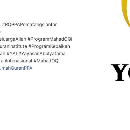
 #RQPPAPematangsiantar
r
eluargaAllah #ProgramMahadOQI
anInstitute #ProgramKebaikan
kan #YAI #YayasanAbulyatama
anIntenasional #MahadOQI
umahQuranPPA