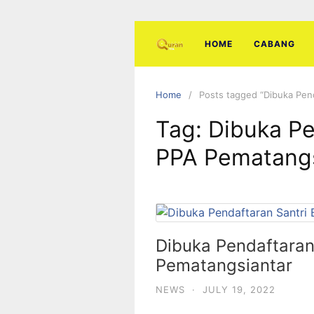
Skip
to
content
HOME
CABANG
Home
Posts tagged “Dibuka Pen
Tag:
Dibuka Pe
PPA Pematangs
Dibuka Pendaftaran
Pematangsiantar
NEWS
·
JULY 19, 2022