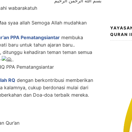
بسم الله الرحمن الرحيم
lahi wabarakatuh
Maa syaa allah Semoga Allah mudahkan
YAYASA
QURAN 
’an PPA Pematangsiantar
membuka
ati baru untuk tahun ajaran baru..
, ditunggu kehadiran teman teman semua
..
llah RQ
dengan berkontribusi memberikan
a kalamnya, cukup berdonasi mulai dari
eberkahan dan Doa-doa terbaik mereka.
n Qur’an