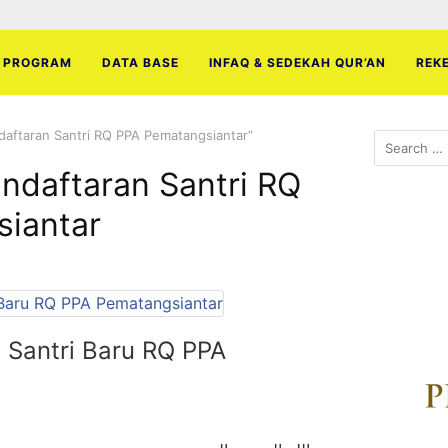
PROGRAM
DATA BASE
INFAQ & SEDEKAH QUR’AN
REK
daftaran Santri RQ PPA Pematangsiantar”
Search
for:
ndaftaran Santri RQ
iantar
 Santri Baru RQ PPA