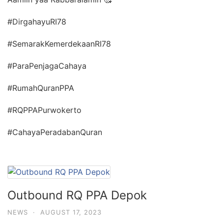
#DirgahayuRI78
#SemarakKemerdekaanRI78
#ParaPenjagaCahaya
#RumahQuranPPA
#RQPPAPurwokerto
#CahayaPeradabanQuran
Outbound RQ PPA Depok
NEWS
·
AUGUST 17, 2023