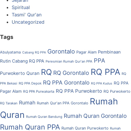
Sejarah
Spiritual
Tasmi' Qur'an
Uncategorized
Tags
Gorontalo
Pembinaan
Pagar Alam
Abulyatama
Cabang RQ PPA
PPA
Rutin Cabang RQ PPA
Peresmian Rumah Qur'an PPA
RQ PPA
RQ
RQ Gorontalo
Purwokerto
Quran
RQ
RQ PPA Gorontalo
RQ PPA
PPA Bekasi
RQ PPA Depok
RQ PPA Kudus
RQ PPA Purwokerto
Pagar Alam
RQ Purwokerto
RQ PPA Purwakarta
Rumah
Rumah
Rumah Qur'an PPA Gorontalo
RQ Tarakan
Quran
Rumah Quran Gorontalo
Rumah Quran Bandung
Rumah Quran PPA
Rumah Quran Purwokerto
Rumah