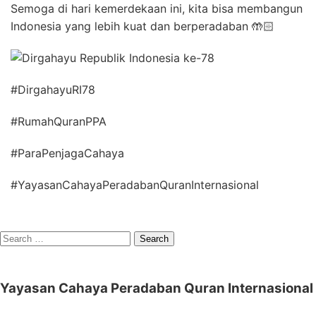
Semoga di hari kemerdekaan ini, kita bisa membangun
Indonesia yang lebih kuat dan berperadaban 🤲🏻
#DirgahayuRI78
#RumahQuranPPA
#ParaPenjagaCahaya
#YayasanCahayaPeradabanQuranInternasional
Search
for:
Yayasan Cahaya Peradaban Quran Internasional