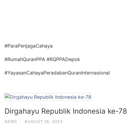
#ParaPenjagaCahaya
#RumahQuranPPA #RQPPADepok
#YayasanCahayaPeradabanQuranInternasional
Dirgahayu Republik Indonesia ke-78
NEWS
·
AUGUST 16, 2023