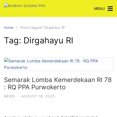
Skip
MENU
to
content
Home
Posts tagged “Dirgahayu RI”
Tag:
Dirgahayu RI
Semarak Lomba Kemerdekaan RI 78
: RQ PPA Purwokerto
NEWS
·
AUGUST 18, 2023