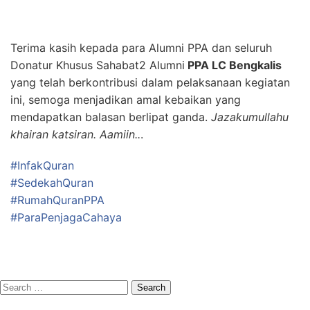
Terima kasih kepada para Alumni PPA dan seluruh
Donatur Khusus Sahabat2 Alumni
PPA LC Bengkalis
yang telah berkontribusi dalam pelaksanaan kegiatan
ini, semoga menjadikan amal kebaikan yang
mendapatkan balasan berlipat ganda.
Jazakumullahu
khairan katsiran. Aamiin..
.
#InfakQuran
#SedekahQuran
#RumahQuranPPA
#ParaPenjagaCahaya
Search
for: