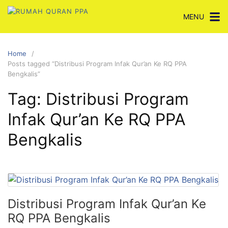
Skip
MENU
to
content
Home
Posts tagged “Distribusi Program Infak Qur’an Ke RQ PPA
Bengkalis”
Tag:
Distribusi Program
Infak Qur’an Ke RQ PPA
Bengkalis
Distribusi Program Infak Qur’an Ke
RQ PPA Bengkalis