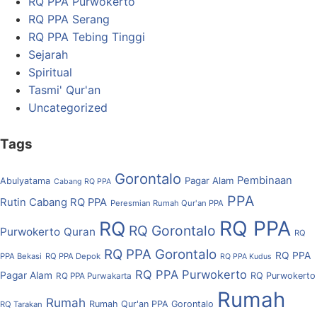
RQ PPA Purwokerto
RQ PPA Serang
RQ PPA Tebing Tinggi
Sejarah
Spiritual
Tasmi' Qur'an
Uncategorized
Tags
Gorontalo
Pembinaan
Pagar Alam
Abulyatama
Cabang RQ PPA
PPA
Rutin Cabang RQ PPA
Peresmian Rumah Qur'an PPA
RQ PPA
RQ
RQ Gorontalo
Purwokerto
Quran
RQ
RQ PPA Gorontalo
RQ PPA
PPA Bekasi
RQ PPA Depok
RQ PPA Kudus
RQ PPA Purwokerto
Pagar Alam
RQ Purwokerto
RQ PPA Purwakarta
Rumah
Rumah
Rumah Qur'an PPA Gorontalo
RQ Tarakan