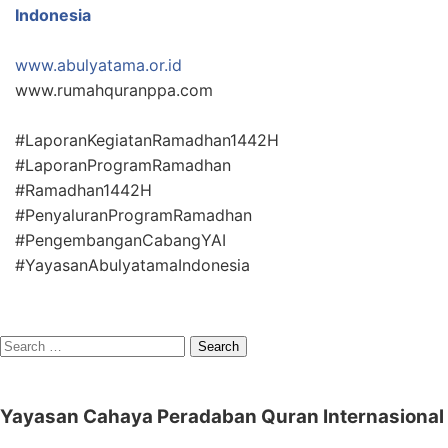
Indonesia
www.abulyatama.or.id
www.rumahquranppa.com
#LaporanKegiatanRamadhan1442H
#LaporanProgramRamadhan
#Ramadhan1442H
#PenyaluranProgramRamadhan
#PengembanganCabangYAI
#YayasanAbulyatamaIndonesia
Search
for:
Yayasan Cahaya Peradaban Quran Internasional