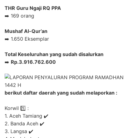
THR Guru Ngaji RQ PPA
➡️ 169 orang
Mushaf Al-Qur’an
➡️ 1.650 Eksemplar
Total Keseluruhan yang sudah disalurkan
➡️
Rp.3.916.762.600
berikut daftar daerah yang sudah melaporkan :
Korwil 1️⃣ :
1. Aceh Tamiang ✔️
2. Banda Aceh ✔️
3. Langsa ✔️