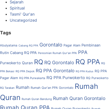
Sejarah
Spiritual
Tasmi' Qur'an
Uncategorized
Tags
Gorontalo
Pembinaan
Pagar Alam
Abulyatama
Cabang RQ PPA
PPA
Rutin Cabang RQ PPA
Peresmian Rumah Qur'an PPA
RQ PPA
RQ
RQ Gorontalo
Purwokerto
Quran
RQ
RQ PPA Gorontalo
RQ PPA
PPA Bekasi
RQ PPA Depok
RQ PPA Kudus
RQ PPA Purwokerto
Pagar Alam
RQ Purwokerto
RQ PPA Purwakarta
Rumah
Rumah
Rumah Qur'an PPA Gorontalo
RQ Tarakan
Quran
Rumah Quran Gorontalo
Rumah Quran Bandung
Rumah Quran PPA
Rumah Quran Purwokerto
Rumah