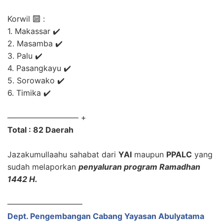
Korwil 🔟 :
1. Makassar ✔️
2. Masamba ✔️
3. Palu ✔️
4. Pasangkayu ✔️
5. Sorowako ✔️
6. Timika ✔️
————————— +
Total : 82 Daerah
Jazakumullaahu sahabat dari
YAI
maupun
PPALC
yang
sudah melaporkan
penyaluran program Ramadhan
1442 H.
—————————–
Dept. Pengembangan Cabang Yayasan Abulyatama