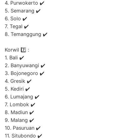
4. Purwokerto ✔️
5. Semarang ✔️
6. Solo ✔️
7. Tegal ✔️
8. Temanggung ✔️
Korwil 7️⃣ :
1. Bali ✔️
2. Banyuwangi ✔️
3. Bojonegoro ✔️
4. Gresik ✔️
5. Kediri ✔️
6. Lumajang ✔️
7. Lombok ✔️
8. Madiun ✔️
9. Malang ✔️
10. Pasuruan ✔️
11. Situbondo ✔️