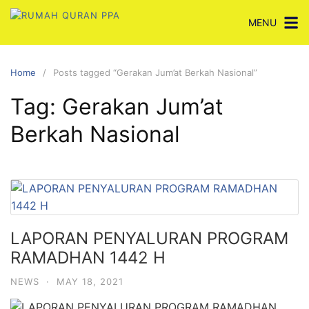
Skip
MENU
to
content
Home
Posts tagged “Gerakan Jum’at Berkah Nasional”
Tag:
Gerakan Jum’at
Berkah Nasional
LAPORAN PENYALURAN PROGRAM
RAMADHAN 1442 H
NEWS
·
MAY 18, 2021