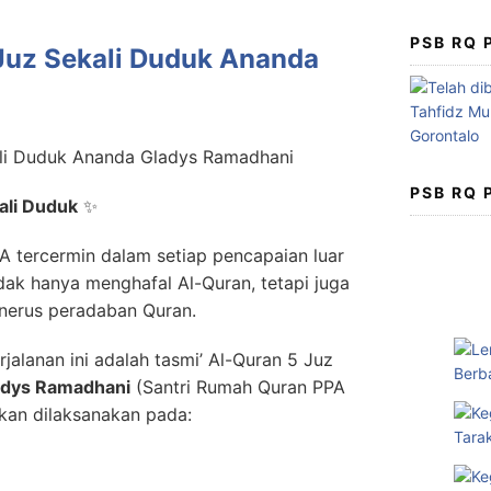
PSB RQ
 Juz Sekali Duduk Ananda
PSB RQ
ali Duduk
✨
 tercermin dalam setiap pencapaian luar
tidak hanya menghafal Al-Quran, tetapi juga
nerus peradaban Quran.
rjalanan ini adalah tasmi’ Al-Quran 5 Juz
adys Ramadhani
(Santri Rumah Quran PPA
akan dilaksanakan pada: