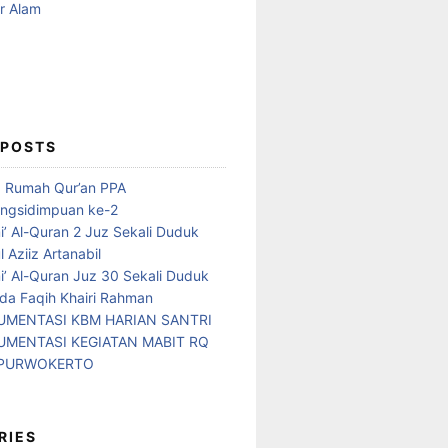
 POSTS
d Rumah Qur’an PPA
ngsidimpuan ke-2
i’ Al-Quran 2 Juz Sekali Duduk
 Aziiz Artanabil
i’ Al-Quran Juz 30 Sekali Duduk
da Faqih Khairi Rahman
MENTASI KBM HARIAN SANTRI
MENTASI KEGIATAN MABIT RQ
 PURWOKERTO
RIES