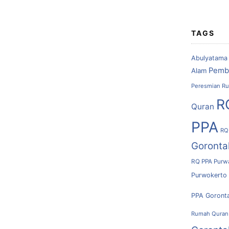
TAGS
Abulyatama
Pemb
Alam
Peresmian Ru
R
Quran
PPA
RQ
Goronta
RQ PPA Purw
Purwokerto
PPA Goront
Rumah Quran