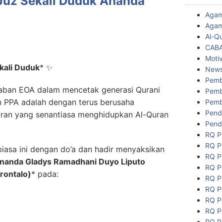
 Juz Sekali Duduk Ananda
Aga
Agam
Al-Q
CAB
Motiv
kali Duduk
*
✨
New
Pemb
daban EOA dalam mencetak generasi Qurani
Pemb
 PPA adalah dengan terus berusaha
Pemb
Pend
uran yang senantiasa menghidupkan Al-Quran
Pend
RQ P
RQ P
biasa ini dengan do’a dan hadir menyaksikan
RQ P
nanda Gladys Ramadhani Duyo Liputo
RQ P
rontalo)
*
pada:
RQ P
RQ P
RQ P
RQ P
RQ P