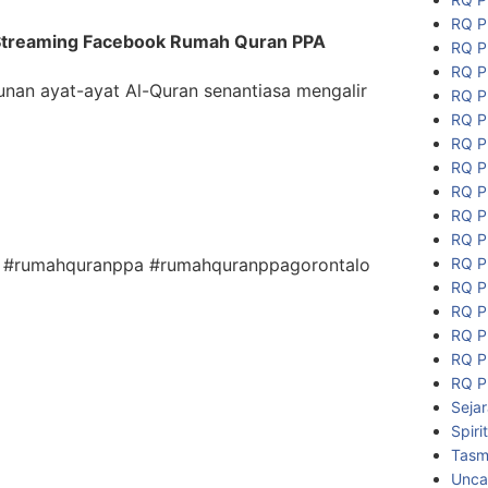
RQ P
Streaming Facebook Rumah Quran PPA
RQ P
RQ P
nan ayat-ayat Al-Quran senantiasa mengalir
RQ P
RQ P
RQ P
RQ P
RQ P
RQ P
RQ P
RQ P
uz #rumahquranppa #rumahquranppagorontalo
RQ P
RQ P
RQ P
RQ P
RQ P
Seja
Spiri
Tasmi
Unca