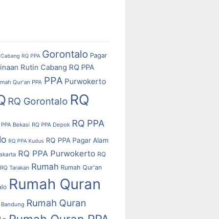
Gorontalo
Pagar
Cabang RQ PPA
inaan Rutin Cabang RQ PPA
PPA
Purwokerto
mah Qur'an PPA
RQ
Q
RQ Gorontalo
RQ PPA
 PPA Bekasi
RQ PPA Depok
lo
RQ PPA Pagar Alam
RQ PPA Kudus
RQ PPA Purwokerto
RQ
akarta
Rumah
Rumah Qur'an
RQ Tarakan
Rumah Quran
alo
Rumah Quran
 Bandung