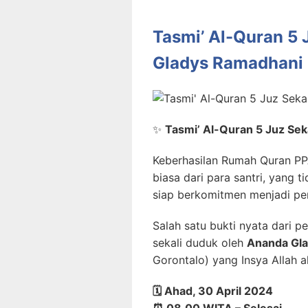
Tasmi’ Al-Quran 5
Gladys Ramadhani
✨
Tasmi’ Al-Quran 5 Juz Sek
Keberhasilan Rumah Quran PPA
biasa dari para santri, yang 
siap berkomitmen menjadi pe
Salah satu bukti nyata dari pe
sekali duduk oleh
Ananda Gl
Gorontalo) yang Insya Allah 
🗓️ Ahad, 30 April 2024
⏰ 08.00 WITA – Selesai