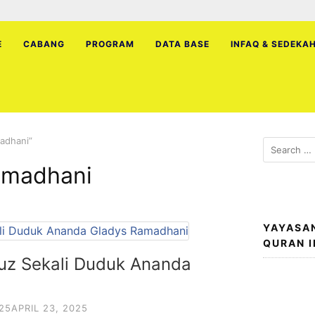
E
CABANG
PROGRAM
DATA BASE
INFAQ & SEDEKA
adhani”
Search
for:
amadhani
YAYASA
QURAN 
Juz Sekali Duduk Ananda
025
APRIL 23, 2025