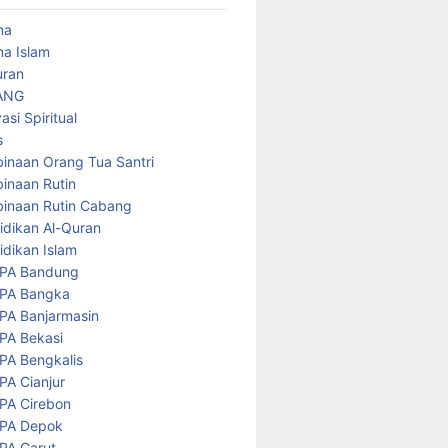
ma
a Islam
uran
ANG
asi Spiritual
s
inaan Orang Tua Santri
inaan Rutin
inaan Rutin Cabang
idikan Al-Quran
idikan Islam
PA Bandung
PA Bangka
PA Banjarmasin
PA Bekasi
PA Bengkalis
PA Cianjur
PA Cirebon
PA Depok
PA Garut