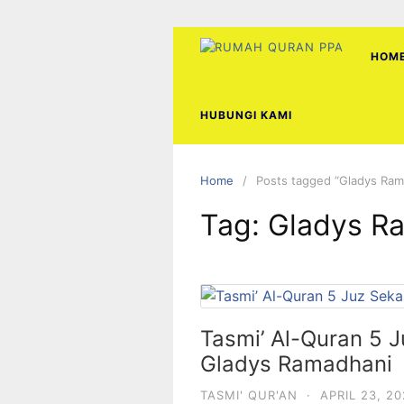
Skip
to
content
HOM
HUBUNGI KAMI
Home
Posts tagged “Gladys Ram
Tag:
Gladys R
Tasmi’ Al-Quran 5 
Gladys Ramadhani
TASMI' QUR'AN
·
APRIL 23, 2