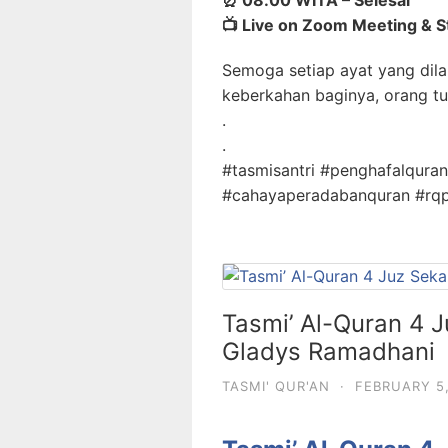
📺 Live on Zoom Meeting & 
Semoga setiap ayat yang dila
keberkahan baginya, orang tu
.
.
#tasmisantri #penghafalqur
#cahayaperadabanquran #rq
Tasmi’ Al-Quran 4 
Gladys Ramadhani
TASMI' QUR'AN
·
FEBRUARY 5