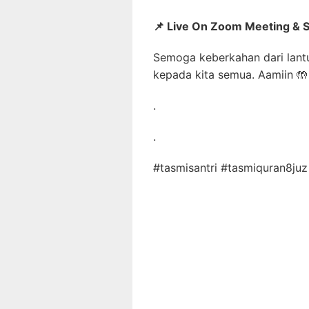
📌
Live On Zoom Meeting & 
Semoga keberkahan dari lantu
kepada kita semua. Aamiin
🤲
.
.
#tasmisantri #tasmiquran8j