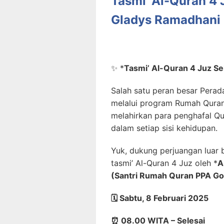
Tasmi’ Al-Quran 4
Gladys Ramadhani
✨
*
Tasmi’ Al-Quran 4 Juz Se
Salah satu peran besar Pera
melalui program Rumah Quran
melahirkan para penghafal Q
dalam setiap sisi kehidupan.
Yuk, dukung perjuangan luar 
tasmi’ Al-Quran 4 Juz oleh
*
A
(Santri Rumah Quran PPA Go
🗓️
Sabtu, 8 Februari 2025
⏰
08.00 WITA – Selesai