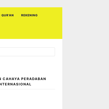
H QUR’AN
REKENING
N CAHAYA PERADABAN
INTERNASIONAL