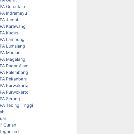
PA Gorontalo
PA Indramayu
PA Jambi
PA Karawang
PA Kudus
PA Lampung
PA Lumajang
PA Madiun
PA Magelang
PA Pagar Alam
PA Palembang
PA Pekanbaru
PA Purwakarta
PA Purwokerto
PA Serang
PA Tebing Tinggi
rah
tual
' Qur'an
tegorized