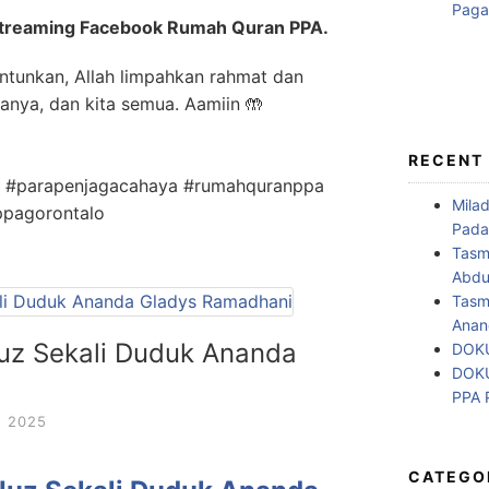
Streaming Facebook Rumah Quran PPA.
ntunkan, Allah limpahkan rahmat dan
anya, dan kita semua. Aamiin 🤲
RECENT
an #parapenjagacahaya #rumahquranppa
Mila
ppagorontalo
Pada
Tasm
Abdul
Tasm
Anan
Juz Sekali Duduk Ananda
DOKU
DOKU
PPA
, 2025
CATEGO