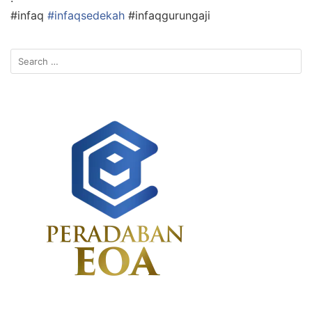
#infaq
#infaqsedekah
#infaqgurungaji
Search
for: