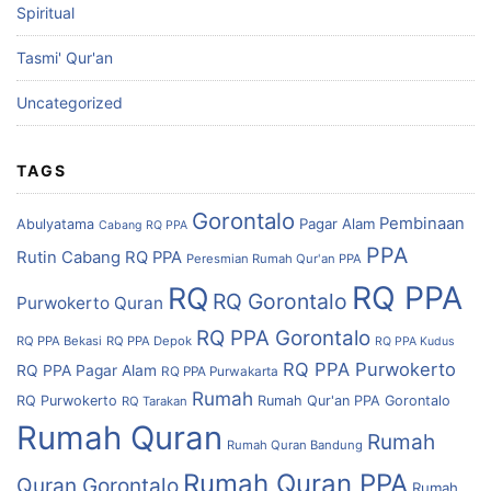
Spiritual
Tasmi' Qur'an
Uncategorized
TAGS
Gorontalo
Pembinaan
Pagar Alam
Abulyatama
Cabang RQ PPA
PPA
Rutin Cabang RQ PPA
Peresmian Rumah Qur'an PPA
RQ PPA
RQ
RQ Gorontalo
Purwokerto
Quran
RQ PPA Gorontalo
RQ PPA Bekasi
RQ PPA Depok
RQ PPA Kudus
RQ PPA Purwokerto
RQ PPA Pagar Alam
RQ PPA Purwakarta
Rumah
RQ Purwokerto
Rumah Qur'an PPA Gorontalo
RQ Tarakan
Rumah Quran
Rumah
Rumah Quran Bandung
Rumah Quran PPA
Quran Gorontalo
Rumah