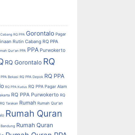
Gorontalo
Pagar
Cabang RQ PPA
inaan Rutin Cabang RQ PPA
PPA
Purwokerto
mah Qur'an PPA
RQ
Q
RQ Gorontalo
RQ PPA
 PPA Bekasi
RQ PPA Depok
lo
RQ PPA Pagar Alam
RQ PPA Kudus
RQ PPA Purwokerto
RQ
akarta
Rumah
Rumah Qur'an
RQ Tarakan
Rumah Quran
alo
Rumah Quran
 Bandung