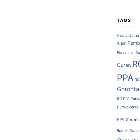
TAGS
Abulyatama
Pemb
Alam
Peresmian Ru
R
Quran
PPA
RQ
Goronta
RQ PPA Purw
Purwokerto
PPA Goront
Rumah Quran