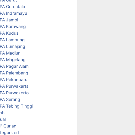
PA Gorontalo
PA Indramayu
PA Jambi
PA Karawang
PA Kudus
PA Lampung
PA Lumajang
PA Madiun
PA Magelang
PA Pagar Alam
PA Palembang
PA Pekanbaru
PA Purwakarta
PA Purwokerto
PA Serang
PA Tebing Tinggi
rah
tual
' Qur'an
tegorized