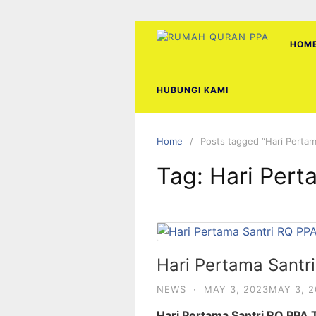
Skip
to
content
HOM
HUBUNGI KAMI
Home
Posts tagged “Hari Pertam
Tag:
Hari Pert
Hari Pertama Santr
NEWS
·
MAY 3, 2023
MAY 3, 2
Hari Pertama Santri RQ PPA 