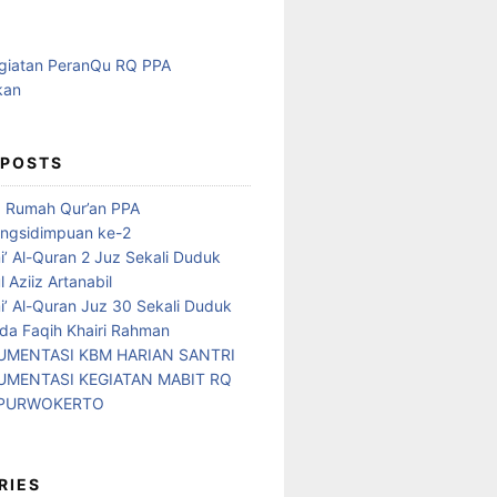
 POSTS
d Rumah Qur’an PPA
ngsidimpuan ke-2
i’ Al-Quran 2 Juz Sekali Duduk
 Aziiz Artanabil
i’ Al-Quran Juz 30 Sekali Duduk
da Faqih Khairi Rahman
MENTASI KBM HARIAN SANTRI
MENTASI KEGIATAN MABIT RQ
 PURWOKERTO
RIES