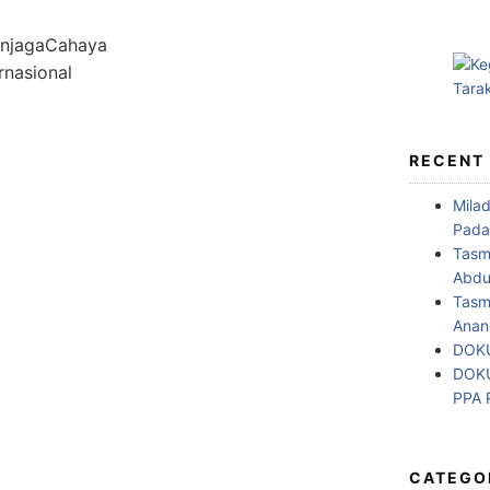
enjagaCahaya
nasional
RECENT
Mila
Pada
Tasm
Abdul
Tasm
Anan
DOKU
DOKU
PPA
CATEGO