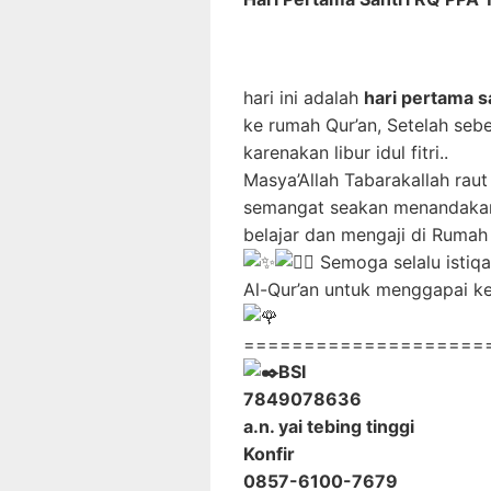
hari ini adalah
hari pertama s
ke rumah Qur’an, Setelah seb
karenakan libur idul fitri..
Masya’Allah Tabarakallah rau
semangat seakan menandakan
belajar dan mengaji di Rumah
Semoga selalu istiq
Al-Qur’an untuk menggapai ke
====================
BSI
7849078636
a.n. yai tebing tinggi
Konfir
0857-6100-7679