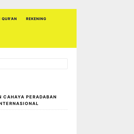
H QUR’AN
REKENING
N CAHAYA PERADABAN
INTERNASIONAL