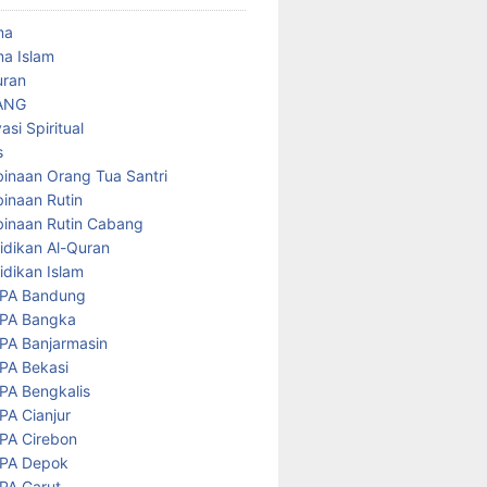
ma
a Islam
uran
ANG
asi Spiritual
s
inaan Orang Tua Santri
inaan Rutin
inaan Rutin Cabang
idikan Al-Quran
idikan Islam
PA Bandung
PA Bangka
PA Banjarmasin
PA Bekasi
PA Bengkalis
PA Cianjur
PA Cirebon
PA Depok
PA Garut