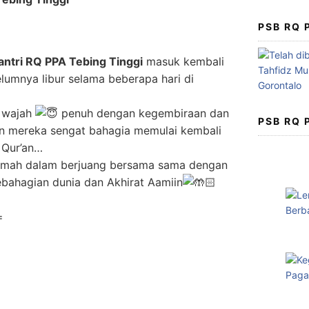
PSB RQ
antri RQ PPA Tebing Tinggi
masuk kembali
elumnya libur selama beberapa hari di
t wajah
penuh dengan kegembiraan dan
PSB RQ
 mereka sengat bahagia memulai kembali
 Qur’an…
amah dalam berjuang bersama sama dengan
bahagian dunia dan Akhirat Aamiin
=