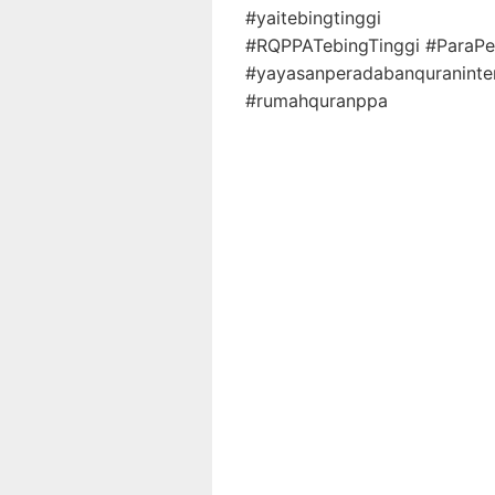
#yaitebingtinggi
#RQPPATebingTinggi #ParaP
#yayasanperadabanquraninter
#rumahquranppa