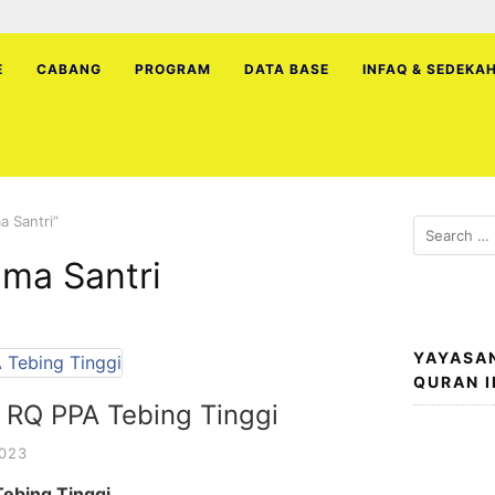
E
CABANG
PROGRAM
DATA BASE
INFAQ & SEDEKA
a Santri”
Search
for:
ama Santri
YAYASA
QURAN 
i RQ PPA Tebing Tinggi
023
Tebing Tinggi