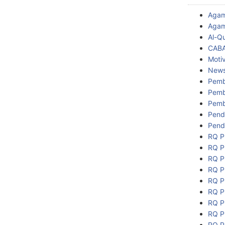
Aga
Agam
Al-Q
CAB
Motiv
New
Pemb
Pemb
Pemb
Pend
Pend
RQ P
RQ P
RQ P
RQ P
RQ P
RQ P
RQ P
RQ P
RQ P