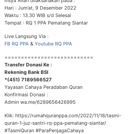
insya Allah dilaksanakan pada :
Hari : Jum’at, 9 Desember 2022
Waktu : 13.30 WIB s/d Selesai
Tempat : RQ 1 PPA Pematang Siantar
Live Langsung Via :
FB RQ PPA
&
Youtube RQ PPA
===========================
Transfer Donasi Ke :
Rekening Bank BSI
*(451) 7189566527
Yayasan Cahaya Peradaban Quran
Konfirmasi Donasi :
Admin wa.me/6289656426995
Klik: https://rumahquranppa.com/2022/11/18/tasmi-
quran-1-juz-santri-rq-ppa-pematang-siantar/
#TasmiQuran #ParaPenjagaCahaya