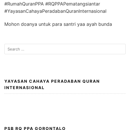
#RumahQuranPPA #RQPPAPematangsiantar
#YayasanCahayaPeradabanQuranInternasional
Mohon doanya untuk para santri yaa ayah bunda
Search
for:
YAYASAN CAHAYA PERADABAN QURAN
INTERNASIONAL
PSB RQ PPA GORONTALO