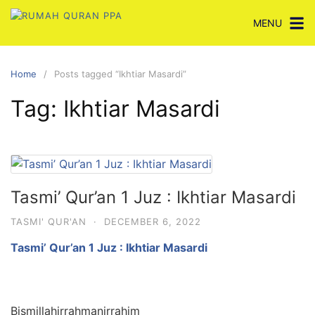
Skip
MENU
to
content
Home
Posts tagged “Ikhtiar Masardi”
Tag:
Ikhtiar Masardi
Tasmi’ Qur’an 1 Juz : Ikhtiar Masardi
TASMI' QUR'AN
·
DECEMBER 6, 2022
Tasmi’ Qur’an 1 Juz : Ikhtiar Masardi
Bismillahirrahmanirrahim