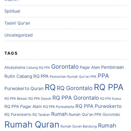
Spiritual
Tasmi' Qur'an
Uncategorized
TAGS
Gorontalo
Pembinaan
Pagar Alam
Abulyatama
Cabang RQ PPA
PPA
Rutin Cabang RQ PPA
Peresmian Rumah Qur'an PPA
RQ PPA
RQ
RQ Gorontalo
Purwokerto
Quran
RQ PPA Gorontalo
RQ PPA Bekasi
RQ PPA Depok
RQ PPA Kudus
RQ PPA Purwokerto
RQ PPA Pagar Alam
RQ PPA Purwakarta
Rumah
RQ Purwokerto
Rumah Qur'an PPA Gorontalo
RQ Tarakan
Rumah Quran
Rumah
Rumah Quran Bandung