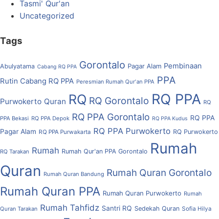
Tasmi' Qur'an
Uncategorized
Tags
Gorontalo
Pembinaan
Pagar Alam
Abulyatama
Cabang RQ PPA
PPA
Rutin Cabang RQ PPA
Peresmian Rumah Qur'an PPA
RQ PPA
RQ
RQ Gorontalo
Purwokerto
Quran
RQ
RQ PPA Gorontalo
RQ PPA
PPA Bekasi
RQ PPA Depok
RQ PPA Kudus
RQ PPA Purwokerto
Pagar Alam
RQ Purwokerto
RQ PPA Purwakarta
Rumah
Rumah
Rumah Qur'an PPA Gorontalo
RQ Tarakan
Quran
Rumah Quran Gorontalo
Rumah Quran Bandung
Rumah Quran PPA
Rumah Quran Purwokerto
Rumah
Rumah Tahfidz
Santri RQ
Sedekah Quran
Quran Tarakan
Sofia Hilya