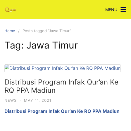
Skip
MENU
to
content
Home
Posts tagged “Jawa Timur”
Tag:
Jawa Timur
Distribusi Program Infak Qur’an Ke
RQ PPA Madiun
NEWS
·
MAY 11, 2021
Distribusi Program Infak Qur’an Ke RQ PPA Madiun