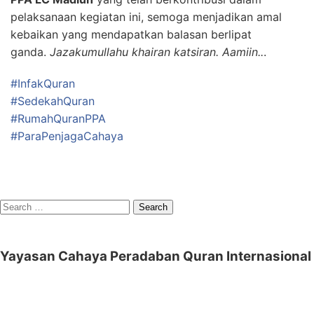
pelaksanaan kegiatan ini, semoga menjadikan amal
kebaikan yang mendapatkan balasan berlipat
ganda.
Jazakumullahu khairan katsiran. Aamiin..
.
#InfakQuran
#SedekahQuran
#RumahQuranPPA
#ParaPenjagaCahaya
Search
for:
Yayasan Cahaya Peradaban Quran Internasional