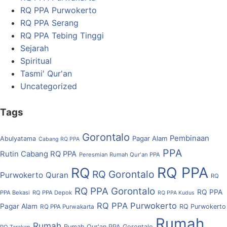
RQ PPA Purwokerto
RQ PPA Serang
RQ PPA Tebing Tinggi
Sejarah
Spiritual
Tasmi' Qur'an
Uncategorized
Tags
Gorontalo
Pembinaan
Pagar Alam
Abulyatama
Cabang RQ PPA
PPA
Rutin Cabang RQ PPA
Peresmian Rumah Qur'an PPA
RQ PPA
RQ
RQ Gorontalo
Purwokerto
Quran
RQ
RQ PPA Gorontalo
RQ PPA
PPA Bekasi
RQ PPA Depok
RQ PPA Kudus
RQ PPA Purwokerto
Pagar Alam
RQ Purwokerto
RQ PPA Purwakarta
Rumah
Rumah
Rumah Qur'an PPA Gorontalo