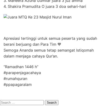
3. Maheera Azuna Gumilar juara 3 juz amma
4. Shakira Pramudita O juara 3 doa sehari-hari
Apresiasi tertinggi untuk semua peserta yang sudah
berani berjuang dan Para Tim 💙
Semoga Ananda semua tetap semangat Istiqomah
dalam menjaga cahaya Qur’an.
“Ramadhan 1446 h”
#parapenjagacahaya
#rumahquran
#ppapagaralam
Search