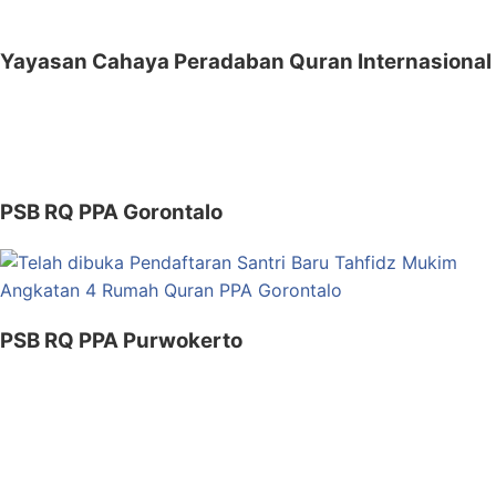
for:
Yayasan Cahaya Peradaban Quran Internasional
PSB RQ PPA Gorontalo
PSB RQ PPA Purwokerto