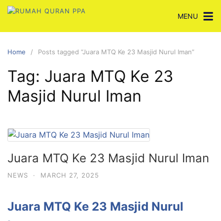
Skip
MENU
to
content
Home
Posts tagged “Juara MTQ Ke 23 Masjid Nurul Iman”
Tag:
Juara MTQ Ke 23
Masjid Nurul Iman
Juara MTQ Ke 23 Masjid Nurul Iman
NEWS
·
MARCH 27, 2025
Juara MTQ Ke 23 Masjid Nurul