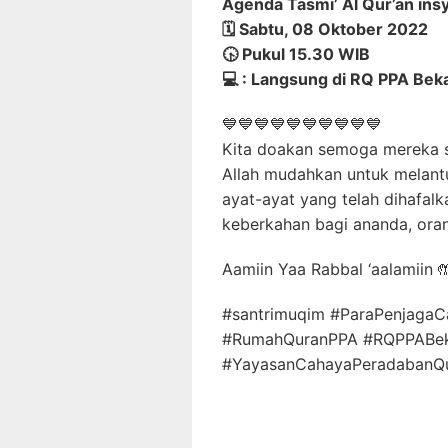
Agenda Tasmi’ Al Qur’an insya
🗓️ Sabtu, 08 Oktober 2022
🕟 Pukul 15.30 WIB
💻 : Langsung di RQ PPA Bek
💙💙💙💙💙💙💙💙💙💙
Kita doakan semoga mereka 
Allah mudahkan untuk melant
ayat-ayat yang telah dihafal
keberkahan bagi ananda, ora
Aamiin Yaa Rabbal ‘aalamiin 
#santrimuqim #ParaPenjagaC
#RumahQuranPPA #RQPPABeka
#YayasanCahayaPeradabanQur