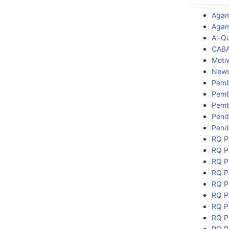
Aga
Agam
Al-Q
CAB
Motiv
New
Pemb
Pemb
Pemb
Pend
Pend
RQ P
RQ P
RQ P
RQ P
RQ P
RQ P
RQ P
RQ P
RQ P