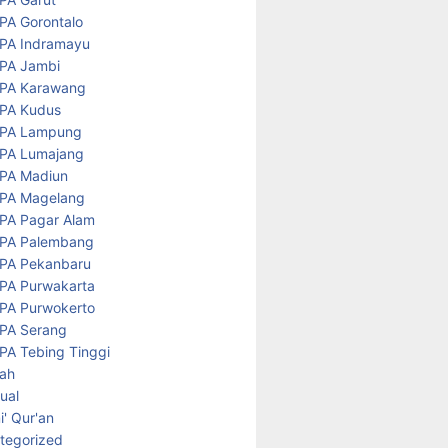
PA Gorontalo
PA Indramayu
PA Jambi
PA Karawang
PA Kudus
PA Lampung
PA Lumajang
PA Madiun
PA Magelang
PA Pagar Alam
PA Palembang
PA Pekanbaru
PA Purwakarta
PA Purwokerto
PA Serang
PA Tebing Tinggi
rah
tual
' Qur'an
tegorized