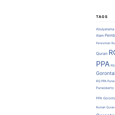
TAGS
Abulyatama
Pemb
Alam
Peresmian Ru
R
Quran
PPA
RQ
Goronta
RQ PPA Purw
Purwokerto
PPA Goront
Rumah Quran