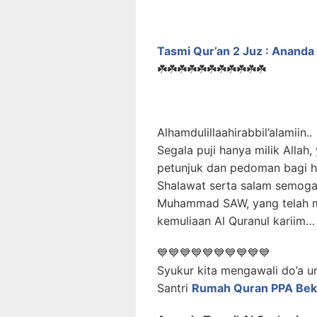
Tasmi Qur’an 2 Juz : Ananda 
☘️☘️☘️☘️☘️☘️☘️☘️☘️☘️☘️
Alhamdulillaahirabbil’alamiin..
Segala puji hanya milik Allah
petunjuk dan pedoman bagi 
Shalawat serta salam semoga 
Muhammad SAW, yang telah m
kemuliaan Al Quranul kariim…
💙💙💙💙💙💙💙💙💙💙
Syukur kita mengawali do’a un
Santri
Rumah Quran PPA Bek