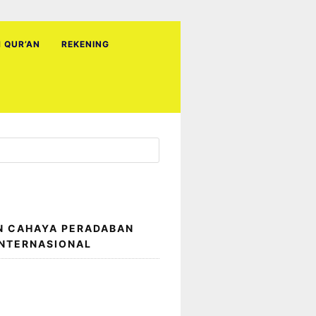
H QUR’AN
REKENING
N CAHAYA PERADABAN
INTERNASIONAL