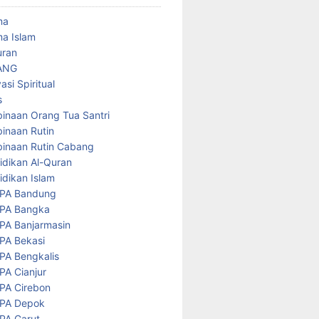
ma
a Islam
uran
ANG
asi Spiritual
s
inaan Orang Tua Santri
inaan Rutin
inaan Rutin Cabang
idikan Al-Quran
idikan Islam
PA Bandung
PA Bangka
PA Banjarmasin
PA Bekasi
PA Bengkalis
PA Cianjur
PA Cirebon
PA Depok
PA Garut