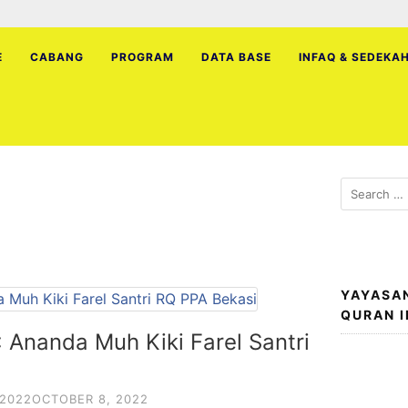
E
CABANG
PROGRAM
DATA BASE
INFAQ & SEDEKA
Search
for:
YAYASA
QURAN 
: Ananda Muh Kiki Farel Santri
 2022
OCTOBER 8, 2022