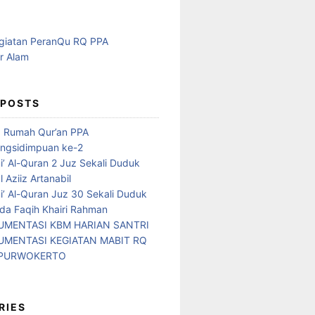
 POSTS
d Rumah Qur’an PPA
ngsidimpuan ke-2
i’ Al-Quran 2 Juz Sekali Duduk
 Aziiz Artanabil
i’ Al-Quran Juz 30 Sekali Duduk
da Faqih Khairi Rahman
MENTASI KBM HARIAN SANTRI
MENTASI KEGIATAN MABIT RQ
 PURWOKERTO
RIES