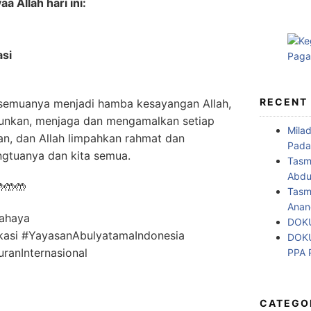
a Allah hari ini:
asi
RECENT
semuanya menjadi hamba kesayangan Allah,
unkan, menjaga dan mengamalkan setiap
Mila
kan, dan Allah limpahkan rahmat dan
Pada
ngtuanya dan kita semua.
Tasm
Abdul
🤲🤲
Tasm
Anan
ahaya
DOKU
si #YayasanAbulyatamaIndonesia
DOKU
anInternasional
PPA
CATEGO