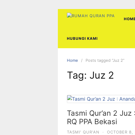
Skip
to
content
HOM
HUBUNGI KAMI
Home
Posts tagged “Juz 2”
Tag:
Juz 2
Tasmi Qur’an 2 Juz 
RQ PPA Bekasi
TASMI' QUR'AN
·
OCTOBER 8,