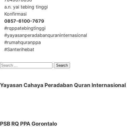
a.n. yai tebing tinggi
Konfirmasi
0857-6100-7679
#rqppatebingtinggi
#yayasanperadabanquraninternasional
#rumahquranppa
#Santerihebat
Search
for:
Yayasan Cahaya Peradaban Quran Internasional
PSB RQ PPA Gorontalo