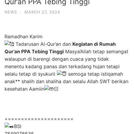
Qur’an PPA Tebing Tinggi
NEWS
·
MARCH 27, 2024
Ramadhan Karim
Tadarusan Al-Qur’an dan
Kegiatan di Rumah
Qur’an PPA Tebing Tinggi
Masya’Allah tetap semangat
walaupun di barengi dengan cuaca yang tidak
menentu kadang panas dan terkadang hujan tetapi
selalu tetap di syukurii
semoga tetap istiqamah
anak** shalih dan shaliha dan selalu Allah SWT berikan
kesehatan Aamiin
=====================
BSI
7849078636