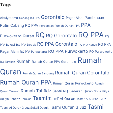
Tags
Gorontalo
Pembinaan
Pagar Alam
Abulyatama
Cabang RQ PPA
PPA
Rutin Cabang RQ PPA
Peresmian Rumah Qur'an PPA
RQ PPA
RQ
RQ Gorontalo
Purwokerto
Quran
RQ
RQ PPA Gorontalo
RQ PPA
PPA Bekasi
RQ PPA Depok
RQ PPA Kudus
RQ PPA Purwokerto
Pagar Alam
RQ Purwokerto
RQ PPA Purwakarta
Rumah
Rumah
Rumah Qur'an PPA Gorontalo
RQ Tarakan
Quran
Rumah Quran Gorontalo
Rumah Quran Bandung
Rumah Quran PPA
Rumah Quran Purwokerto
Rumah
Rumah Tahfidz
Santri RQ
Sedekah Quran
Quran Tarakan
Sofia Hilya
Tasmi
Tasmi' Al-Qur'an
Auliya
Tahfidz
Tarakan
Tasmi' Al Qur'an 1 Juz
Tasmi
Tasmi Qur'an 3 Juz
Tasmi Al Quran 3 Juz Sekali Duduk