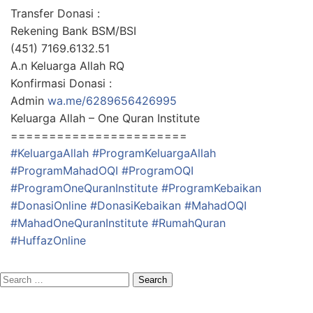
Transfer Donasi :
Rekening Bank BSM/BSI
(451) 7169.6132.51
A.n Keluarga Allah RQ
Konfirmasi Donasi :
Admin
wa.me/6289656426995
Keluarga Allah – One Quran Institute
=======================
#KeluargaAllah
#ProgramKeluargaAllah
#ProgramMahadOQI
#ProgramOQI
#ProgramOneQuranInstitute
#ProgramKebaikan
#DonasiOnline
#DonasiKebaikan
#MahadOQI
#MahadOneQuranInstitute
#RumahQuran
#HuffazOnline
Search
for: