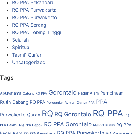
RQ PPA Pekanbaru
RQ PPA Purwakarta
RQ PPA Purwokerto
RQ PPA Serang
RQ PPA Tebing Tinggi
Sejarah
Spiritual
Tasmi' Qur'an
Uncategorized
Tags
Gorontalo
Pembinaan
Pagar Alam
Abulyatama
Cabang RQ PPA
PPA
Rutin Cabang RQ PPA
Peresmian Rumah Qur'an PPA
RQ PPA
RQ
RQ Gorontalo
Purwokerto
Quran
RQ
RQ PPA Gorontalo
RQ PPA
PPA Bekasi
RQ PPA Depok
RQ PPA Kudus
RQ PPA Purwokerto
Pagar Alam
RQ Purwokerto
RQ PPA Purwakarta