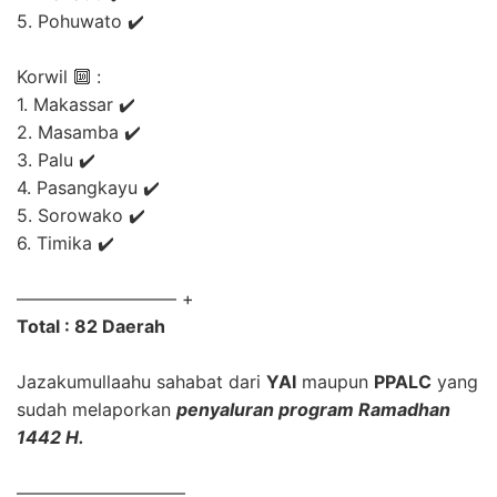
5. Pohuwato ✔️
Korwil 🔟 :
1. Makassar ✔️
2. Masamba ✔️
3. Palu ✔️
4. Pasangkayu ✔️
5. Sorowako ✔️
6. Timika ✔️
————————— +
Total : 82 Daerah
Jazakumullaahu sahabat dari
YAI
maupun
PPALC
yang
sudah melaporkan
penyaluran program Ramadhan
1442 H.
—————————–