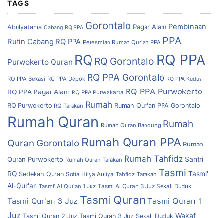
TAGS
Gorontalo
Pembinaan
Pagar Alam
Abulyatama
Cabang RQ PPA
PPA
Rutin Cabang RQ PPA
Peresmian Rumah Qur'an PPA
RQ PPA
RQ
RQ Gorontalo
Purwokerto
Quran
RQ PPA Gorontalo
RQ PPA Bekasi
RQ PPA Depok
RQ PPA Kudus
RQ PPA Purwokerto
RQ PPA Pagar Alam
RQ PPA Purwakarta
Rumah
RQ Purwokerto
Rumah Qur'an PPA Gorontalo
RQ Tarakan
Rumah Quran
Rumah
Rumah Quran Bandung
Rumah Quran PPA
Quran Gorontalo
Rumah
Rumah Tahfidz
Quran Purwokerto
Santri
Rumah Quran Tarakan
Tasmi
RQ
Tasmi'
Sedekah Quran
Sofia Hilya Auliya
Tahfidz
Tarakan
Al-Qur'an
Tasmi' Al Qur'an 1 Juz
Tasmi Al Quran 3 Juz Sekali Duduk
Tasmi Quran
Tasmi Qur'an 3 Juz
Tasmi Quran 1
Juz
Wakaf
Tasmi Quran 2 Juz
Tasmi Quran 3 Juz Sekali Duduk