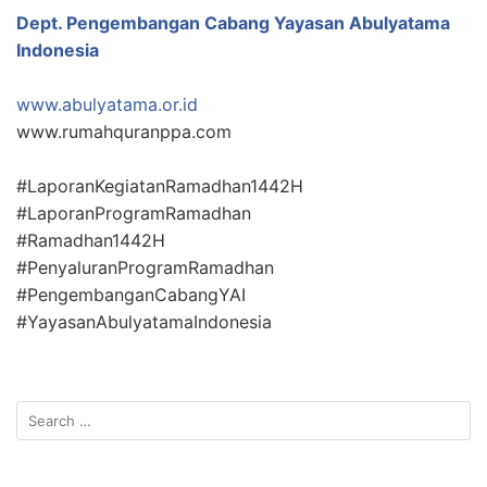
Dept. Pengembangan Cabang Yayasan Abulyatama
Indonesia
www.abulyatama.or.id
www.rumahquranppa.com
#LaporanKegiatanRamadhan1442H
#LaporanProgramRamadhan
#Ramadhan1442H
#PenyaluranProgramRamadhan
#PengembanganCabangYAI
#YayasanAbulyatamaIndonesia
Search
for: