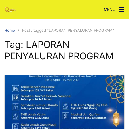
Skip
MENU
to
content
Home
Posts tagged “LAPORAN PENYALURAN PROGRAM”
Tag:
LAPORAN
PENYALURAN PROGRAM