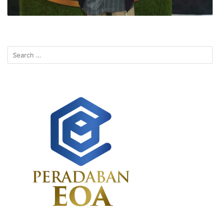
Search
for: