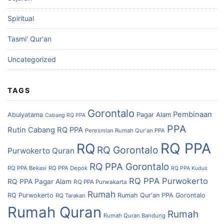
Spiritual
Tasmi' Qur'an
Uncategorized
TAGS
Gorontalo
Pembinaan
Pagar Alam
Abulyatama
Cabang RQ PPA
PPA
Rutin Cabang RQ PPA
Peresmian Rumah Qur'an PPA
RQ PPA
RQ
RQ Gorontalo
Purwokerto
Quran
RQ PPA Gorontalo
RQ PPA Bekasi
RQ PPA Depok
RQ PPA Kudus
RQ PPA Purwokerto
RQ PPA Pagar Alam
RQ PPA Purwakarta
Rumah
RQ Purwokerto
Rumah Qur'an PPA Gorontalo
RQ Tarakan
Rumah Quran
Rumah
Rumah Quran Bandung