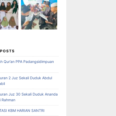
 POSTS
ah Qur’an PPA Padangsidimpuan
Quran 2 Juz Sekali Duduk Abdul
abil
Quran Juz 30 Sekali Duduk Ananda
ri Rahman
ASI KBM HARIAN SANTRI