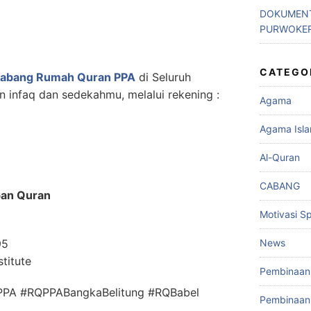
DOKUMENT
PURWOKE
CATEGO
abang Rumah Quran PPA
di Seluruh
 infaq dan sedekahmu, melalui rekening :
Agama
Agama Isl
Al-Quran
CABANG
ban Quran
Motivasi Spi
News
95
titute
Pembinaan 
RQPPA #RQPPABangkaBelitung #RQBabel
Pembinaan 