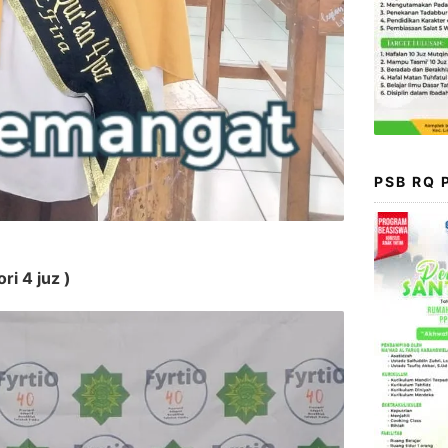
PSB RQ
ri 4 juz )