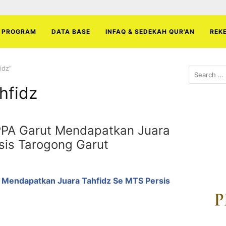
PROGRAM
DATA BASE
INFAQ & SEDEKAH QUR’AN
REK
idz”
Search
for:
hfidz
PPA Garut Mendapatkan Juara
sis Tarogong Garut
t Mendapatkan Juara Tahfidz Se MTS Persis