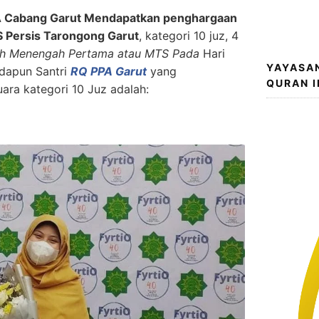
PA Cabang Garut Mendapatkan penghargaan
S Persis Tarongong Garut
, kategori 10 juz, 4
ah Menengah Pertama atau MTS Pada
Hari
YAYASA
adapun Santri
RQ PPA Garut
yang
QURAN 
ra kategori 10 Juz adalah: