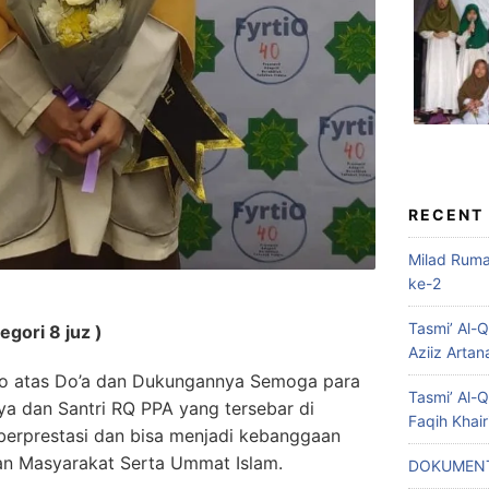
RECENT
Milad Rum
ke-2
Tasmi’ Al-
egori 8 juz )
Aziiz Artan
ro atas Do’a dan Dukungannya Semoga para
Tasmi’ Al-
a dan Santri RQ PPA yang tersebar di
Faqih Khai
 berprestasi dan bisa menjadi kebanggaan
n Masyarakat Serta Ummat Islam.
DOKUMENT