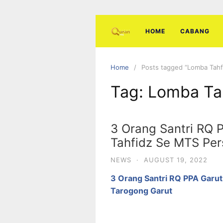
Skip
to
content
HOME
CABANG
Home
Posts tagged “Lomba Tahf
Tag:
Lomba Ta
3 Orang Santri RQ 
Tahfidz Se MTS Per
NEWS
·
AUGUST 19, 2022
3 Orang Santri RQ PPA Garu
Tarogong Garut