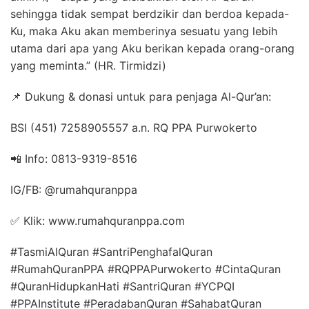
sehingga tidak sempat berdzikir dan berdoa kepada-
Ku, maka Aku akan memberinya sesuatu yang lebih
utama dari apa yang Aku berikan kepada orang-orang
yang meminta.” (HR. Tirmidzi)
📌 Dukung & donasi untuk para penjaga Al-Qur’an:
BSI (451) 7258905557 a.n. RQ PPA Purwokerto
📲 Info: 0813-9319-8516
IG/FB: @rumahquranppa
✅ Klik: www.rumahquranppa.com
#TasmiAlQuran #SantriPenghafalQuran
#RumahQuranPPA #RQPPAPurwokerto #CintaQuran
#QuranHidupkanHati #SantriQuran #YCPQI
#PPAInstitute #PeradabanQuran #SahabatQuran