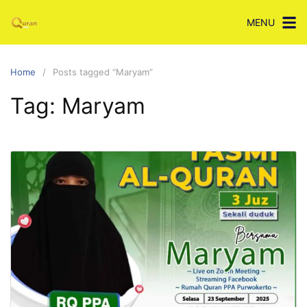
Skip
MENU
to
content
Home
Posts tagged “Maryam”
Tag:
Maryam