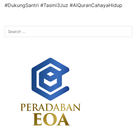
#DukungSantri #Tasmi3Juz #AlQuranCahayaHidup
Search
for: