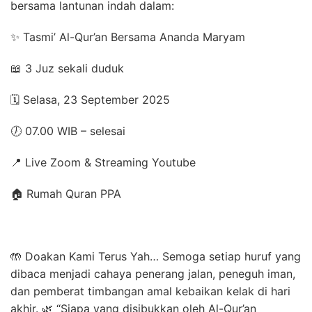
bersama lantunan indah dalam:
✨ Tasmi’ Al-Qur’an Bersama Ananda Maryam
📖 3 Juz sekali duduk
🗓 Selasa, 23 September 2025
🕖 07.00 WIB – selesai
📍 Live Zoom & Streaming Youtube
🏠 Rumah Quran PPA
🤲 Doakan Kami Terus Yah… Semoga setiap huruf yang
dibaca menjadi cahaya penerang jalan, peneguh iman,
dan pemberat timbangan amal kebaikan kelak di hari
akhir. 🌿 “Siapa yang disibukkan oleh Al-Qur’an