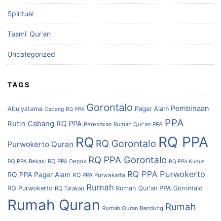
Spiritual
Tasmi' Qur'an
Uncategorized
TAGS
Gorontalo
Pembinaan
Pagar Alam
Abulyatama
Cabang RQ PPA
PPA
Rutin Cabang RQ PPA
Peresmian Rumah Qur'an PPA
RQ PPA
RQ
RQ Gorontalo
Purwokerto
Quran
RQ PPA Gorontalo
RQ PPA Bekasi
RQ PPA Depok
RQ PPA Kudus
RQ PPA Purwokerto
RQ PPA Pagar Alam
RQ PPA Purwakarta
Rumah
RQ Purwokerto
Rumah Qur'an PPA Gorontalo
RQ Tarakan
Rumah Quran
Rumah
Rumah Quran Bandung