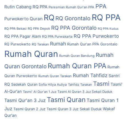
PPA
Rutin Cabang RQ PPA
Peresmian Rumah Qur'an PPA
RQ PPA
RQ
RQ Gorontalo
Purwokerto
Quran
RQ PPA Gorontalo
RQ PPA Bekasi
RQ PPA Depok
RQ PPA Kudus
RQ PPA Purwokerto
RQ PPA Pagar Alam
RQ PPA Purwakarta
Rumah
RQ Purwokerto
Rumah Qur'an PPA Gorontalo
RQ Tarakan
Rumah Quran
Rumah
Rumah Quran Bandung
Rumah Quran PPA
Quran Gorontalo
Rumah
Rumah Tahfidz
Quran Purwokerto
Santri
Rumah Quran Tarakan
Tasmi
RQ
Tasmi'
Sedekah Quran
Sofia Hilya Auliya
Tahfidz
Tarakan
Al-Qur'an
Tasmi' Al Qur'an 1 Juz
Tasmi Al Quran 3 Juz Sekali Duduk
Tasmi Quran
Tasmi Qur'an 3 Juz
Tasmi Quran 1
Juz
Wakaf
Tasmi Quran 2 Juz
Tasmi Quran 3 Juz Sekali Duduk
Qur'an