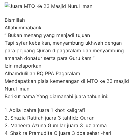
Bismillah
Allahummabarik
” Bukan menang yang menjadi tujuan
Tapi syi’ar kebaikan, menyambung ukhwah dengan
para pejuang Qur’an dipagaralam dan menyambung
amanah donatur serta para Guru kami”
Izin melaporkan
Alhamdulillah RQ PPA Pagaralam
Mendapatkan piala kemenangan di MTQ ke 23 masjid
Nurul iman
Berikut nama Yang diamanahi juara tahun ini:
1. Adila Izahra juara 1 khot kaligrafi
2. Shazia Ratifah juara 3 tahfidz Qur’an
3. Maheera Azuna Gumilar juara 3 juz amma
4. Shakira Pramudita O juara 3 doa sehari-hari