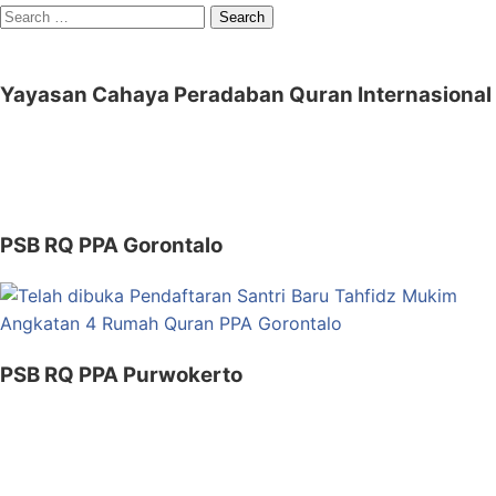
Search
for:
Yayasan Cahaya Peradaban Quran Internasional
PSB RQ PPA Gorontalo
PSB RQ PPA Purwokerto