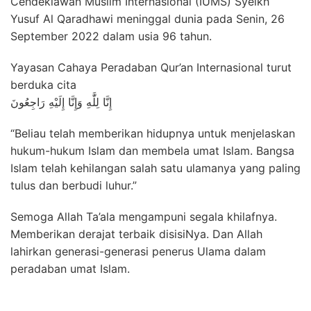
Cendekiawan Muslim Internasional (IUMS) Syeikh
Yusuf Al Qaradhawi meninggal dunia pada Senin, 26
September 2022 dalam usia 96 tahun.
Yayasan Cahaya Peradaban Qur’an Internasional turut
berduka cita
إِنَّا لِلَّٰهِ وَإِنَّا إِلَيْهِ رَاجِعُونَ
“Beliau telah memberikan hidupnya untuk menjelaskan
hukum-hukum Islam dan membela umat Islam. Bangsa
Islam telah kehilangan salah satu ulamanya yang paling
tulus dan berbudi luhur.”
Semoga Allah Ta’ala mengampuni segala khilafnya.
Memberikan derajat
terbaik
disisiNya. Dan Allah
lahirkan generasi-generasi penerus Ulama dalam
peradaban umat Islam.