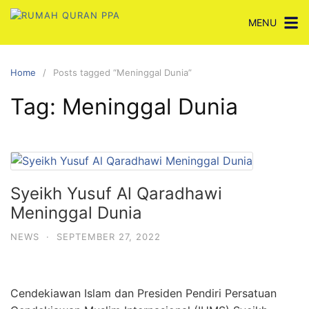
Skip
MENU
to
content
Home
Posts tagged “Meninggal Dunia”
Tag:
Meninggal Dunia
Syeikh Yusuf Al Qaradhawi
Meninggal Dunia
NEWS
·
SEPTEMBER 27, 2022
Cendekiawan Islam dan Presiden Pendiri Persatuan