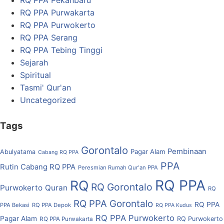
RQ PPA Pekanbaru
RQ PPA Purwakarta
RQ PPA Purwokerto
RQ PPA Serang
RQ PPA Tebing Tinggi
Sejarah
Spiritual
Tasmi' Qur'an
Uncategorized
Tags
Gorontalo
Pembinaan
Pagar Alam
Abulyatama
Cabang RQ PPA
PPA
Rutin Cabang RQ PPA
Peresmian Rumah Qur'an PPA
RQ PPA
RQ
RQ Gorontalo
Purwokerto
Quran
RQ
RQ PPA Gorontalo
RQ PPA
PPA Bekasi
RQ PPA Depok
RQ PPA Kudus
RQ PPA Purwokerto
Pagar Alam
RQ Purwokerto
RQ PPA Purwakarta