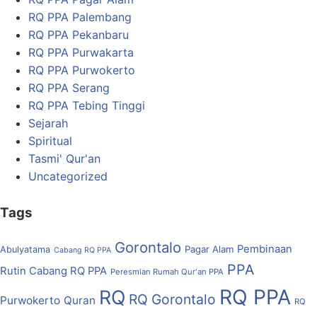
RQ PPA Palembang
RQ PPA Pekanbaru
RQ PPA Purwakarta
RQ PPA Purwokerto
RQ PPA Serang
RQ PPA Tebing Tinggi
Sejarah
Spiritual
Tasmi' Qur'an
Uncategorized
Tags
Gorontalo
Pembinaan
Pagar Alam
Abulyatama
Cabang RQ PPA
PPA
Rutin Cabang RQ PPA
Peresmian Rumah Qur'an PPA
RQ PPA
RQ
RQ Gorontalo
Purwokerto
Quran
RQ