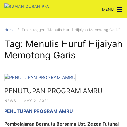
Skip
MENU
to
content
Home
Posts tagged “Menulis Huruf Hijaiyah Memotong Garis”
Tag:
Menulis Huruf Hijaiyah
Memotong Garis
PENUTUPAN PROGRAM AMRU
NEWS
·
MAY 2, 2021
PENUTUPAN PROGRAM AMRU
Pembelajaran Bermutu Bersama Ust. Zezen Futuhal