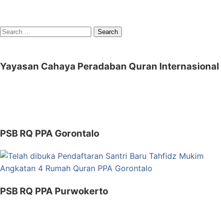
Search
for:
Yayasan Cahaya Peradaban Quran Internasional
PSB RQ PPA Gorontalo
PSB RQ PPA Purwokerto