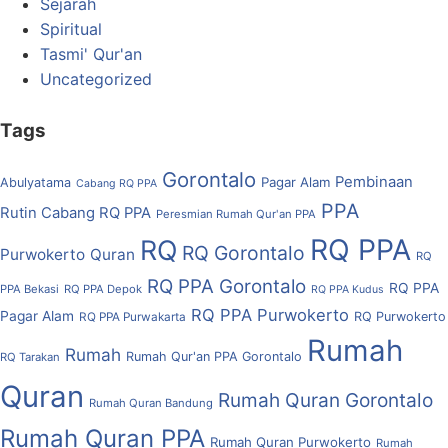
Sejarah
Spiritual
Tasmi' Qur'an
Uncategorized
Tags
Gorontalo
Pembinaan
Pagar Alam
Abulyatama
Cabang RQ PPA
PPA
Rutin Cabang RQ PPA
Peresmian Rumah Qur'an PPA
RQ PPA
RQ
RQ Gorontalo
Purwokerto
Quran
RQ
RQ PPA Gorontalo
RQ PPA
PPA Bekasi
RQ PPA Depok
RQ PPA Kudus
RQ PPA Purwokerto
Pagar Alam
RQ Purwokerto
RQ PPA Purwakarta
Rumah
Rumah
Rumah Qur'an PPA Gorontalo
RQ Tarakan
Quran
Rumah Quran Gorontalo
Rumah Quran Bandung
Rumah Quran PPA
Rumah Quran Purwokerto
Rumah