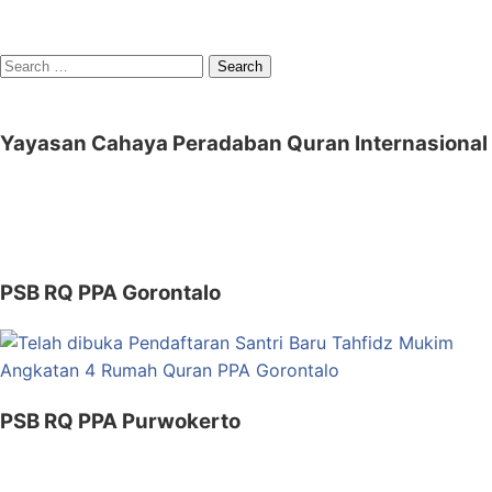
Search
for:
Yayasan Cahaya Peradaban Quran Internasional
PSB RQ PPA Gorontalo
PSB RQ PPA Purwokerto