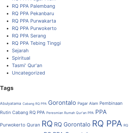
RQ PPA Palembang
RQ PPA Pekanbaru
RQ PPA Purwakarta
RQ PPA Purwokerto
RQ PPA Serang
RQ PPA Tebing Tinggi
Sejarah
Spiritual
Tasmi' Qur'an
Uncategorized
Tags
Gorontalo
Pembinaan
Pagar Alam
Abulyatama
Cabang RQ PPA
PPA
Rutin Cabang RQ PPA
Peresmian Rumah Qur'an PPA
RQ PPA
RQ
RQ Gorontalo
Purwokerto
Quran
RQ