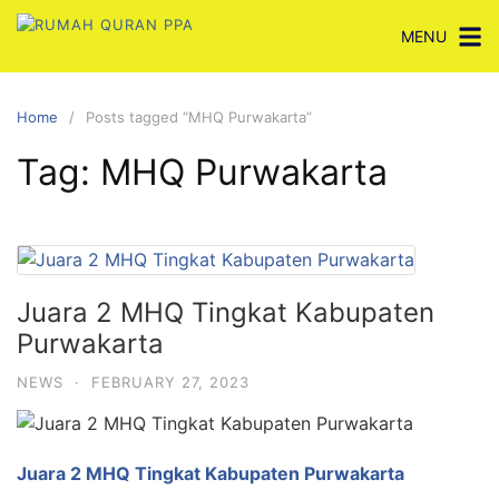
Skip
MENU
to
content
Home
Posts tagged “MHQ Purwakarta”
Tag:
MHQ Purwakarta
Juara 2 MHQ Tingkat Kabupaten
Purwakarta
NEWS
·
FEBRUARY 27, 2023
Juara 2 MHQ Tingkat Kabupaten Purwakarta