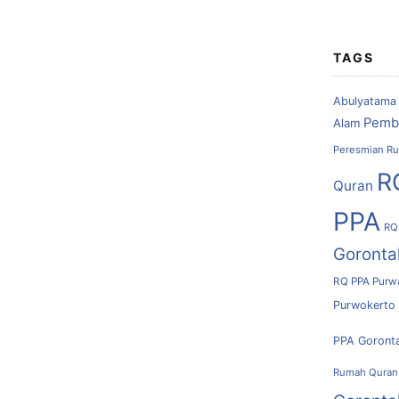
TAGS
Abulyatama
Pemb
Alam
Peresmian Ru
R
Quran
PPA
RQ
Goronta
RQ PPA Purw
Purwokerto
PPA Goront
Rumah Quran