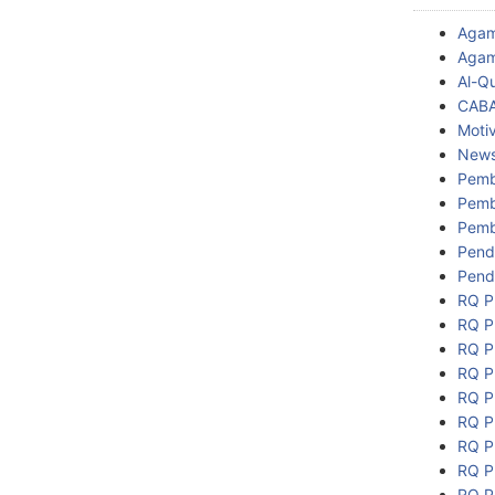
Aga
Agam
Al-Q
CAB
Motiv
New
Pemb
Pemb
Pemb
Pend
Pend
RQ P
RQ P
RQ P
RQ P
RQ P
RQ P
RQ P
RQ P
RQ P