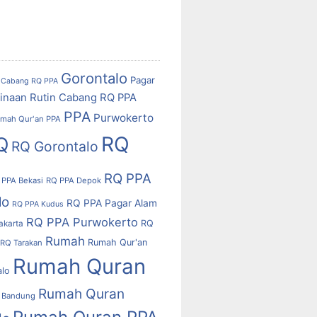
Gorontalo
Pagar
Cabang RQ PPA
inaan Rutin Cabang RQ PPA
PPA
Purwokerto
mah Qur'an PPA
RQ
Q
RQ Gorontalo
RQ PPA
 PPA Bekasi
RQ PPA Depok
lo
RQ PPA Pagar Alam
RQ PPA Kudus
RQ PPA Purwokerto
RQ
akarta
Rumah
Rumah Qur'an
RQ Tarakan
Rumah Quran
alo
Rumah Quran
 Bandung