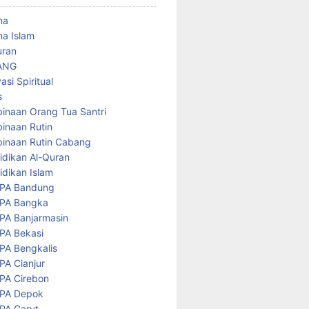
ma
a Islam
uran
ANG
asi Spiritual
s
inaan Orang Tua Santri
inaan Rutin
inaan Rutin Cabang
idikan Al-Quran
idikan Islam
PA Bandung
PA Bangka
PA Banjarmasin
PA Bekasi
PA Bengkalis
PA Cianjur
PA Cirebon
PA Depok
PA Garut