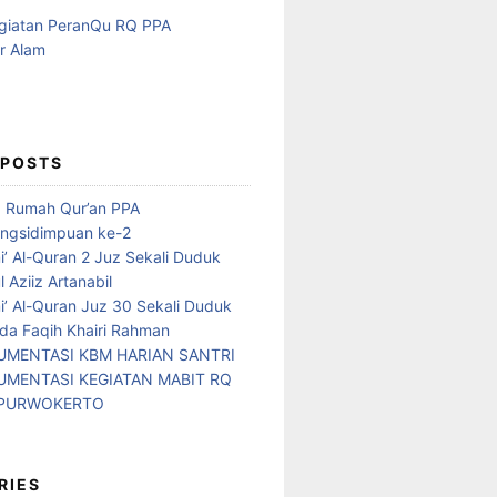
 POSTS
d Rumah Qur’an PPA
ngsidimpuan ke-2
i’ Al-Quran 2 Juz Sekali Duduk
 Aziiz Artanabil
i’ Al-Quran Juz 30 Sekali Duduk
da Faqih Khairi Rahman
MENTASI KBM HARIAN SANTRI
MENTASI KEGIATAN MABIT RQ
 PURWOKERTO
RIES