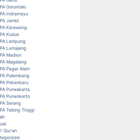
PA Gorontalo
PA Indramayu
PA Jambi
PA Karawang
PA Kudus
PA Lampung
PA Lumajang
PA Madiun
PA Magelang
PA Pagar Alam
PA Palembang
PA Pekanbaru
PA Purwakarta
PA Purwokerto
PA Serang
PA Tebing Tinggi
rah
tual
' Qur'an
tegorized