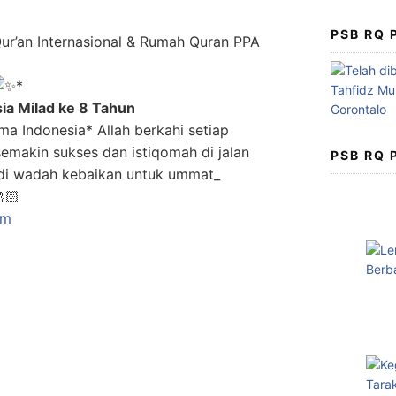
PSB RQ
r’an Internasional & Rumah Quran PPA
*
ia Milad ke 8 Tahun
a Indonesia* Allah berkahi setiap
emakin sukses dan istiqomah di jalan
PSB RQ
di wadah kebaikan untuk ummat_
om