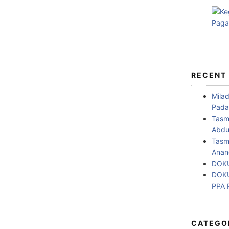
RECENT
Mila
Pada
Tasm
Abdul
Tasm
Anan
DOKU
DOKU
PPA
CATEGO