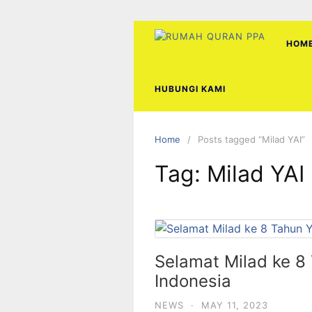
Skip
to
content
HOM
HUBUNGI KAMI
Home
Posts tagged “Milad YAI”
Tag:
Milad YAI
Selamat Milad ke 8
Indonesia
NEWS
·
MAY 11, 2023