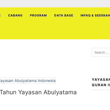
E
CABANG
PROGRAM
DATA BASE
INFAQ & SEDEKA
Search
for:
YAYASA
QURAN 
 Tahun Yayasan Abulyatama