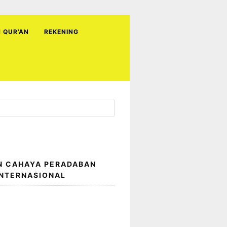
H QUR’AN
REKENING
N CAHAYA PERADABAN
INTERNASIONAL