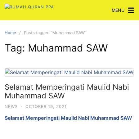
Skip
MENU
to
content
Home
Posts tagged “Muhammad SAW”
Tag:
Muhammad SAW
Selamat Memperingati Maulid Nabi
Muhammad SAW
NEWS
·
OCTOBER 19, 2021
Selamat Memperingati Maulid Nabi Muhammad SAW