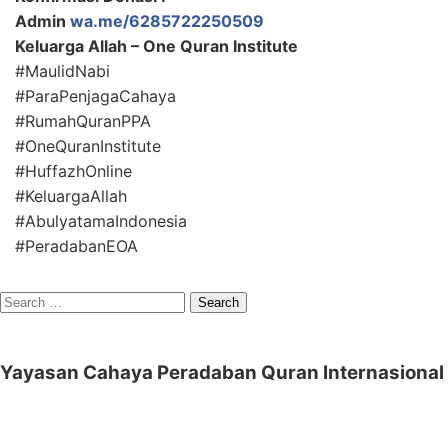
Admin
wa.me/6285722250509
Keluarga Allah – One Quran Institute
#MaulidNabi
#ParaPenjagaCahaya
#RumahQuranPPA
#OneQuranInstitute
#HuffazhOnline
#KeluargaAllah
#AbulyatamaIndonesia
#PeradabanEOA
Search
for:
Yayasan Cahaya Peradaban Quran Internasional