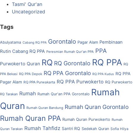
Tasmi' Qur'an
Uncategorized
Tags
Gorontalo
Pembinaan
Pagar Alam
Abulyatama
Cabang RQ PPA
PPA
Rutin Cabang RQ PPA
Peresmian Rumah Qur'an PPA
RQ PPA
RQ
RQ Gorontalo
Purwokerto
Quran
RQ
RQ PPA Gorontalo
RQ PPA
PPA Bekasi
RQ PPA Depok
RQ PPA Kudus
RQ PPA Purwokerto
Pagar Alam
RQ Purwokerto
RQ PPA Purwakarta
Rumah
Rumah
Rumah Qur'an PPA Gorontalo
RQ Tarakan
Quran
Rumah Quran Gorontalo
Rumah Quran Bandung
Rumah Quran PPA
Rumah Quran Purwokerto
Rumah
Rumah Tahfidz
Santri RQ
Sedekah Quran
Quran Tarakan
Sofia Hilya