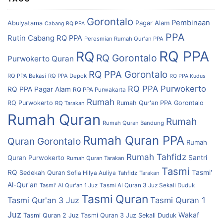
Gorontalo
Pembinaan
Pagar Alam
Abulyatama
Cabang RQ PPA
PPA
Rutin Cabang RQ PPA
Peresmian Rumah Qur'an PPA
RQ PPA
RQ
RQ Gorontalo
Purwokerto
Quran
RQ PPA Gorontalo
RQ PPA Bekasi
RQ PPA Depok
RQ PPA Kudus
RQ PPA Purwokerto
RQ PPA Pagar Alam
RQ PPA Purwakarta
Rumah
RQ Purwokerto
Rumah Qur'an PPA Gorontalo
RQ Tarakan
Rumah Quran
Rumah
Rumah Quran Bandung
Rumah Quran PPA
Quran Gorontalo
Rumah
Rumah Tahfidz
Quran Purwokerto
Santri
Rumah Quran Tarakan
Tasmi
RQ
Tasmi'
Sedekah Quran
Sofia Hilya Auliya
Tahfidz
Tarakan
Al-Qur'an
Tasmi' Al Qur'an 1 Juz
Tasmi Al Quran 3 Juz Sekali Duduk
Tasmi Quran
Tasmi Qur'an 3 Juz
Tasmi Quran 1
Juz
Wakaf
Tasmi Quran 2 Juz
Tasmi Quran 3 Juz Sekali Duduk