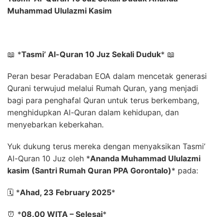
Muhammad Ululazmi Kasim
📖
*
Tasmi’ Al-Quran 10 Juz Sekali Duduk
*
📖
Peran besar Peradaban EOA dalam mencetak generasi
Qurani terwujud melalui Rumah Quran, yang menjadi
bagi para penghafal Quran untuk terus berkembang,
menghidupkan Al-Quran dalam kehidupan, dan
menyebarkan keberkahan.
Yuk dukung terus mereka dengan menyaksikan Tasmi’
Al-Quran 10 Juz oleh
*
Ananda Muhammad Ululazmi
kasim (Santri Rumah Quran PPA Gorontalo)
*
pada:
🗓️
*
Ahad, 23 February 2025
*
⏰
*
08.00 WITA – Selesai
*