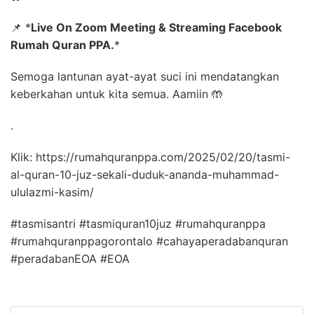
📌
*
Live On Zoom Meeting & Streaming Facebook
Rumah Quran PPA.
*
Semoga lantunan ayat-ayat suci ini mendatangkan
keberkahan untuk kita semua. Aamiin
🤲
.
Klik: https://rumahquranppa.com/2025/02/20/tasmi-
al-quran-10-juz-sekali-duduk-ananda-muhammad-
ululazmi-kasim/
#tasmisantri #tasmiquran10juz #rumahquranppa
#rumahquranppagorontalo #cahayaperadabanquran
#peradabanEOA #EOA
Search