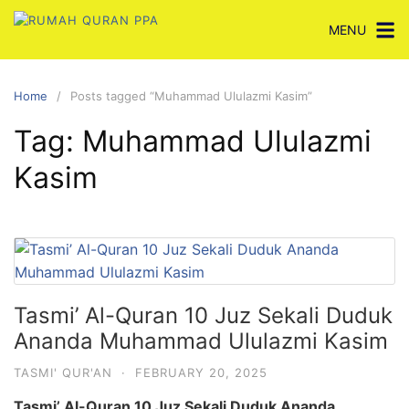
Skip
MENU
to
content
Home
Posts tagged “Muhammad Ululazmi Kasim”
Tag:
Muhammad Ululazmi
Kasim
Tasmi’ Al-Quran 10 Juz Sekali Duduk
Ananda Muhammad Ululazmi Kasim
TASMI' QUR'AN
·
FEBRUARY 20, 2025
Tasmi’ Al-Quran 10 Juz Sekali Duduk Ananda