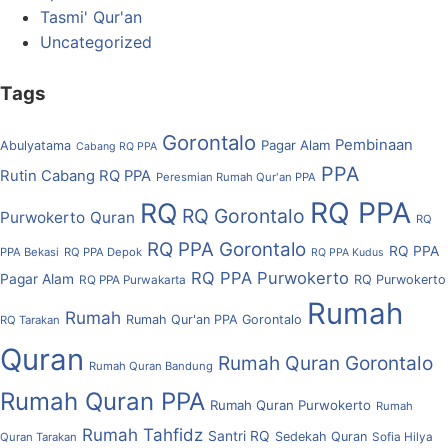
Tasmi' Qur'an
Uncategorized
Tags
Gorontalo
Pembinaan
Pagar Alam
Abulyatama
Cabang RQ PPA
PPA
Rutin Cabang RQ PPA
Peresmian Rumah Qur'an PPA
RQ PPA
RQ
RQ Gorontalo
Purwokerto
Quran
RQ
RQ PPA Gorontalo
RQ PPA
PPA Bekasi
RQ PPA Depok
RQ PPA Kudus
RQ PPA Purwokerto
Pagar Alam
RQ Purwokerto
RQ PPA Purwakarta
Rumah
Rumah
Rumah Qur'an PPA Gorontalo
RQ Tarakan
Quran
Rumah Quran Gorontalo
Rumah Quran Bandung
Rumah Quran PPA
Rumah Quran Purwokerto
Rumah
Rumah Tahfidz
Santri RQ
Sedekah Quran
Quran Tarakan
Sofia Hilya