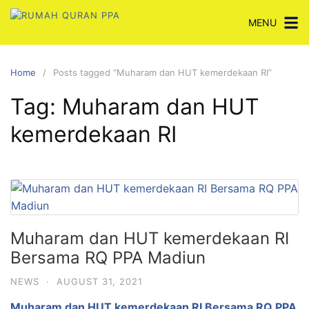
Skip
MENU
to
content
Home
Posts tagged “Muharam dan HUT kemerdekaan RI”
Tag:
Muharam dan HUT
kemerdekaan RI
Muharam dan HUT kemerdekaan RI
Bersama RQ PPA Madiun
NEWS
·
AUGUST 31, 2021
Muharam dan HUT kemerdekaan RI Bersama RQ PPA