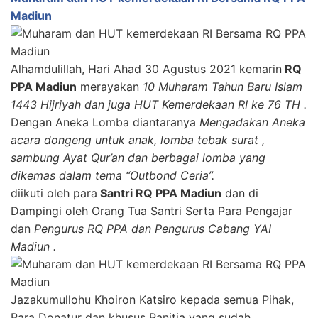
Madiun
Alhamdulillah, Hari Ahad 30 Agustus 2021 kemarin
RQ
PPA Madiun
merayakan
10 Muharam Tahun Baru Islam
1443 Hijriyah dan juga HUT Kemerdekaan RI ke 76 TH .
Dengan Aneka Lomba diantaranya
Mengadakan Aneka
acara dongeng untuk anak, lomba tebak surat ,
sambung Ayat Qur’an dan berbagai lomba yang
dikemas dalam tema “Outbond Ceria”.
diikuti oleh para
Santri RQ PPA Madiun
dan di
Dampingi oleh Orang Tua Santri Serta Para Pengajar
dan
Pengurus RQ PPA dan Pengurus Cabang YAI
Madiun .
Jazakumullohu Khoiron Katsiro kepada semua Pihak,
Para Donatur dan khusus Panitia yang sudah