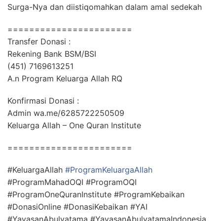
Surga-Nya dan diistiqomahkan dalam amal sedekah
=======================
Transfer Donasi :
Rekening Bank BSM/BSI
(451) 7169613251
A.n Program Keluarga Allah RQ
Konfirmasi Donasi :
Admin wa.me/6285722250509
Keluarga Allah – One Quran Institute
=======================
#KeluargaAllah
#ProgramKeluargaAllah
#ProgramMahadOQI #ProgramOQI
#ProgramOneQuranInstitute #ProgramKebaikan
#DonasiOnline #DonasiKebaikan #YAI
#YayasanAbulyatama #YayasanAbulyatamaIndonesia