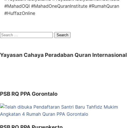
#MahadOQI #MahadOneQuranInstitute #RumahQuran
#HuffazOnline
Search
for:
Yayasan Cahaya Peradaban Quran Internasional
PSB RQ PPA Gorontalo
PSB RQ PPA Purwokerto