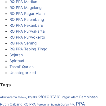
RQ PPA Madiun
RQ PPA Magelang
RQ PPA Pagar Alam
RQ PPA Palembang
RQ PPA Pekanbaru
RQ PPA Purwakarta
RQ PPA Purwokerto
RQ PPA Serang
RQ PPA Tebing Tinggi
Sejarah
Spiritual
Tasmi' Qur'an
Uncategorized
Tags
Gorontalo
Pembinaan
Pagar Alam
Abulyatama
Cabang RQ PPA
PPA
Rutin Cabang RQ PPA
Peresmian Rumah Qur'an PPA