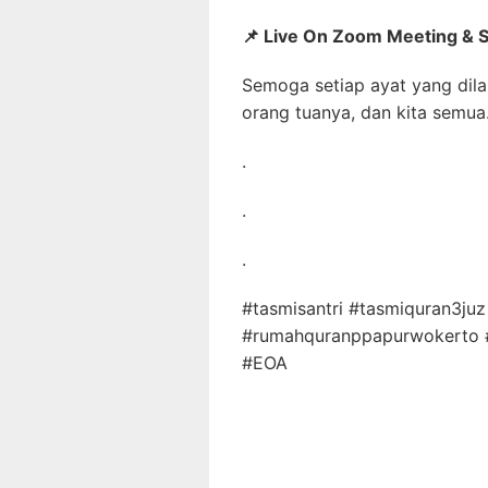
📌
Live On Zoom Meeting & 
Semoga setiap ayat yang dila
orang tuanya, dan kita semua
.
.
.
#tasmisantri #tasmiquran3ju
#rumahquranppapurwokerto 
#EOA