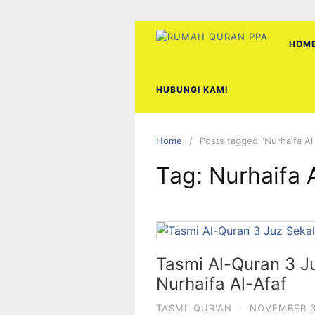
Skip
to
content
HOM
HUBUNGI KAMI
Home
Posts tagged “Nurhaifa Al
Tag:
Nurhaifa 
Tasmi Al-Quran 3 J
Nurhaifa Al-Afaf
TASMI' QUR'AN
·
NOVEMBER 3