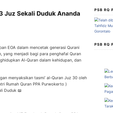
PSB RQ
3 Juz Sekali Duduk Ananda
PSB RQ
daban EOA dalam mencetak generasi Qurani
, yang menjadi bagi para penghafal Quran
ghidupkan Al-Quran dalam kehidupan, dan
gan menyaksikan tasmi’ al-Quran Juz 30 oleh
ntri Rumah Quran PPA Purwokerto )
ali Duduk 📖