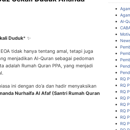
Aga
Agam
Al-Q
CAB
Motiv
kali Duduk
*
✨
New
Pemb
EOA tidak hanya tentang amal, tetapi juga
Pemb
yang menjadikan Al-Quran sebagai pedoman
Pemb
ata adalah Rumah Quran PPA, yang menjadi
Pend
Pend
l.
RQ P
RQ P
biasa ini dengan do’a dan hadir menyaksikan
RQ P
nanda Nurhaifa Al Afaf (Santri Rumah Quran
RQ P
RQ P
RQ P
RQ P
RQ P
RQ P