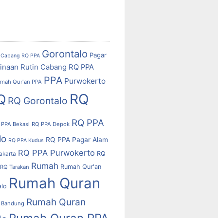
Gorontalo
Pagar
Cabang RQ PPA
inaan Rutin Cabang RQ PPA
PPA
Purwokerto
mah Qur'an PPA
RQ
Q
RQ Gorontalo
RQ PPA
 PPA Bekasi
RQ PPA Depok
lo
RQ PPA Pagar Alam
RQ PPA Kudus
RQ PPA Purwokerto
RQ
akarta
Rumah
Rumah Qur'an
RQ Tarakan
Rumah Quran
alo
Rumah Quran
 Bandung