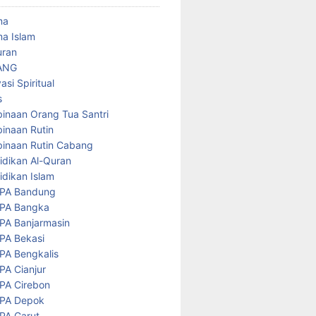
ma
a Islam
uran
ANG
asi Spiritual
s
inaan Orang Tua Santri
inaan Rutin
inaan Rutin Cabang
idikan Al-Quran
idikan Islam
PA Bandung
PA Bangka
PA Banjarmasin
PA Bekasi
PA Bengkalis
PA Cianjur
PA Cirebon
PA Depok
PA Garut