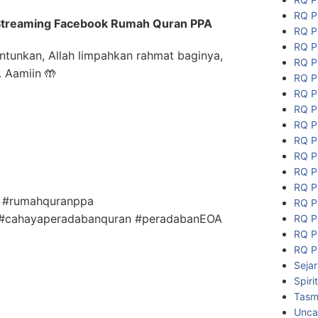
RQ P
Streaming Facebook Rumah Quran PPA
RQ P
RQ P
ntunkan, Allah limpahkan rahmat baginya,
RQ P
. Aamiin
🤲
RQ P
RQ P
RQ P
RQ P
RQ P
RQ P
RQ P
RQ P
z #rumahquranppa
RQ P
#cahayaperadabanquran #peradabanEOA
RQ P
RQ P
RQ P
Seja
Spiri
Tasmi
Unca