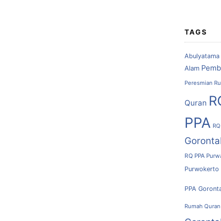
TAGS
Abulyatama
Pemb
Alam
Peresmian Ru
R
Quran
PPA
RQ
Goronta
RQ PPA Purw
Purwokerto
PPA Goront
Rumah Quran