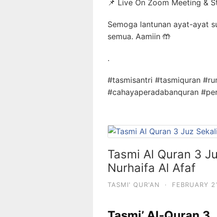
📌 Live On Zoom Meeting & 
Semoga lantunan ayat-ayat su
semua. Aamiin 🤲
.
#tasmisantri #tasmiquran #
#cahayaperadabanquran #p
Tasmi Al Quran 3 J
Nurhaifa Al Afaf
TASMI' QUR'AN
·
FEBRUARY 21
Tasmi’ Al-Quran 3