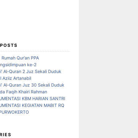
 POSTS
d Rumah Qur’an PPA
ngsidimpuan ke-2
i’ Al-Quran 2 Juz Sekali Duduk
 Aziiz Artanabil
i’ Al-Quran Juz 30 Sekali Duduk
da Faqih Khairi Rahman
MENTASI KBM HARIAN SANTRI
MENTASI KEGIATAN MABIT RQ
 PURWOKERTO
RIES