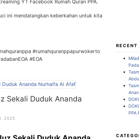
Streaming YT Facebook Rumah Quran PPA.
ci ini mendatangkan keberkahan untuk kita
RECENT
rumahquranppa #rumahquranppapurwokerto
Mila
eradabanEOA #EOA
Pada
Tasm
Abdul
Tasm
Anan
uz Sekali Duduk Ananda
DOKU
DOKU
PPA
, 2025
CATEGO
 Juz Sekali Duduk Ananda