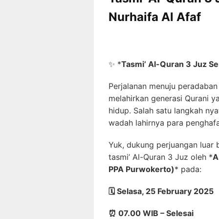
Nurhaifa Al Afaf
✨
*
Tasmi’ Al-Quran 3 Juz Se
Perjalanan menuju peradaban 
melahirkan generasi Qurani 
hidup. Salah satu langkah ny
wadah lahirnya para penghafa
Yuk, dukung perjuangan luar 
tasmi’ Al-Quran 3 Juz oleh
*
A
PPA Purwokerto)
*
pada:
🗓️
Selasa, 25 February 2025
⏰
07.00 WIB – Selesai