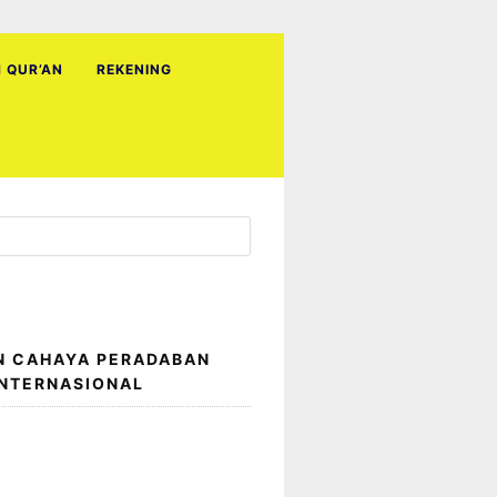
H QUR’AN
REKENING
N CAHAYA PERADABAN
INTERNASIONAL