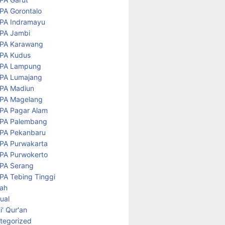
PA Gorontalo
PA Indramayu
PA Jambi
PA Karawang
PA Kudus
PA Lampung
PA Lumajang
PA Madiun
PA Magelang
PA Pagar Alam
PA Palembang
PA Pekanbaru
PA Purwakarta
PA Purwokerto
PA Serang
PA Tebing Tinggi
rah
tual
' Qur'an
tegorized