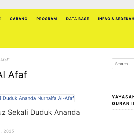
E
CABANG
PROGRAM
DATA BASE
INFAQ & SEDEKA
 Afaf”
Search
for:
Al Afaf
YAYASA
QURAN 
uz Sekali Duduk Ananda
, 2025