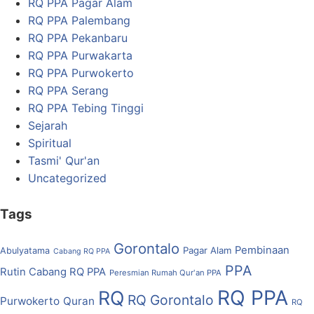
RQ PPA Pagar Alam
RQ PPA Palembang
RQ PPA Pekanbaru
RQ PPA Purwakarta
RQ PPA Purwokerto
RQ PPA Serang
RQ PPA Tebing Tinggi
Sejarah
Spiritual
Tasmi' Qur'an
Uncategorized
Tags
Gorontalo
Pembinaan
Pagar Alam
Abulyatama
Cabang RQ PPA
PPA
Rutin Cabang RQ PPA
Peresmian Rumah Qur'an PPA
RQ PPA
RQ
RQ Gorontalo
Purwokerto
Quran
RQ