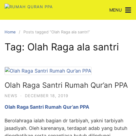
Skip
MENU
to
content
Home
Posts tagged “Olah Raga ala santri”
Tag:
Olah Raga ala santri
Olah Raga Santri Rumah Qur’an PPA
NEWS
·
DECEMBER 18, 2019
Olah Raga Santri Rumah Qur’an PPA
Berolahraga ialah bagian dr tarbiyah, yakni tarbiyah
jasadiyah. Oleh karenanya, terdapat adab yang butuh
diperhatikan serta senantiasa butuh dilindungi