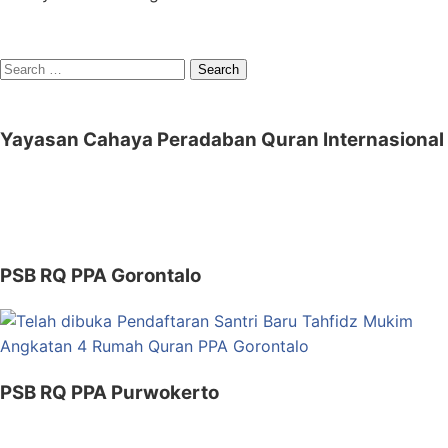
Search
for:
Yayasan Cahaya Peradaban Quran Internasional
PSB RQ PPA Gorontalo
PSB RQ PPA Purwokerto