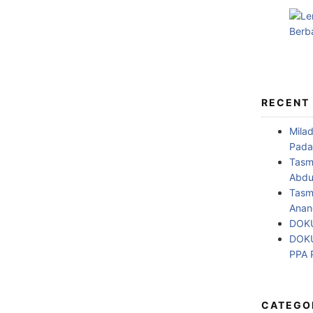
RECENT
Mila
Pada
Tasm
Abdul
Tasm
Anan
DOKU
DOKU
PPA
CATEGO