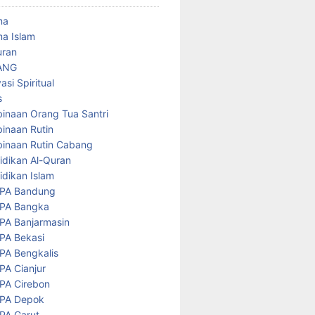
ma
a Islam
uran
ANG
asi Spiritual
s
inaan Orang Tua Santri
inaan Rutin
inaan Rutin Cabang
idikan Al-Quran
idikan Islam
PA Bandung
PA Bangka
PA Banjarmasin
PA Bekasi
PA Bengkalis
PA Cianjur
PA Cirebon
PA Depok
PA Garut