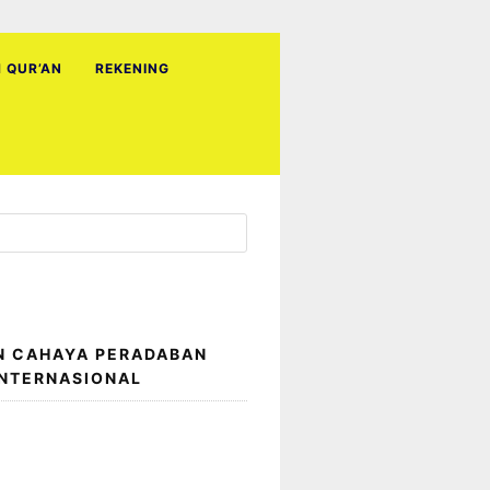
H QUR’AN
REKENING
N CAHAYA PERADABAN
INTERNASIONAL