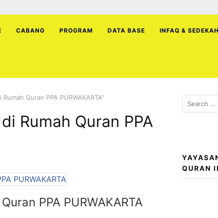
E
CABANG
PROGRAM
DATA BASE
INFAQ & SEDEKA
 di Rumah Quran PPA PURWAKARTA”
Search
for:
 di Rumah Quran PPA
YAYASA
QURAN 
ah Quran PPA PURWAKARTA