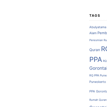
TAGS
Abulyatama
Pemb
Alam
Peresmian Ru
R
Quran
PPA
RQ
Goronta
RQ PPA Purw
Purwokerto
PPA Goront
Rumah Quran