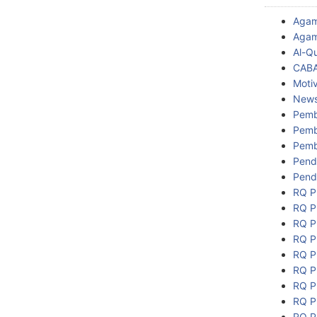
Aga
Agam
Al-Q
CAB
Motiv
New
Pemb
Pemb
Pemb
Pend
Pend
RQ P
RQ P
RQ P
RQ P
RQ P
RQ P
RQ P
RQ P
RQ P