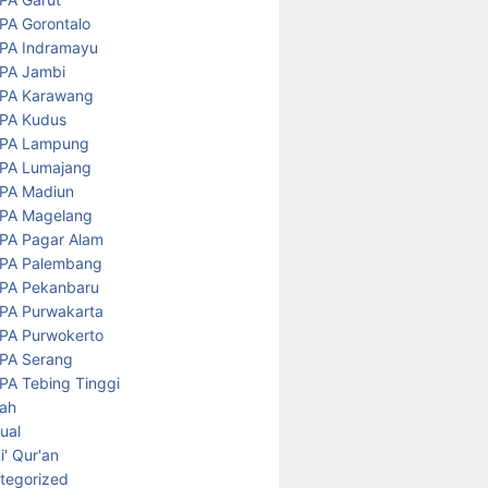
PA Gorontalo
PA Indramayu
PA Jambi
PA Karawang
PA Kudus
PA Lampung
PA Lumajang
PA Madiun
PA Magelang
PA Pagar Alam
PA Palembang
PA Pekanbaru
PA Purwakarta
PA Purwokerto
PA Serang
PA Tebing Tinggi
rah
tual
' Qur'an
tegorized