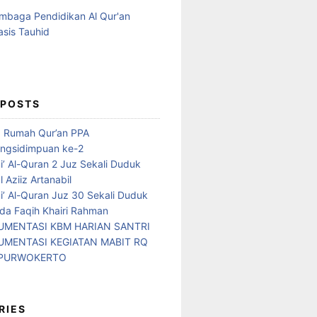
 POSTS
d Rumah Qur’an PPA
ngsidimpuan ke-2
i’ Al-Quran 2 Juz Sekali Duduk
 Aziiz Artanabil
i’ Al-Quran Juz 30 Sekali Duduk
da Faqih Khairi Rahman
MENTASI KBM HARIAN SANTRI
MENTASI KEGIATAN MABIT RQ
 PURWOKERTO
RIES