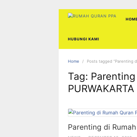
Skip
to
content
HOM
HUBUNGI KAMI
Home
Posts tagged “Parenting
Tag:
Parenting
PURWAKARTA
Parenting di Rum