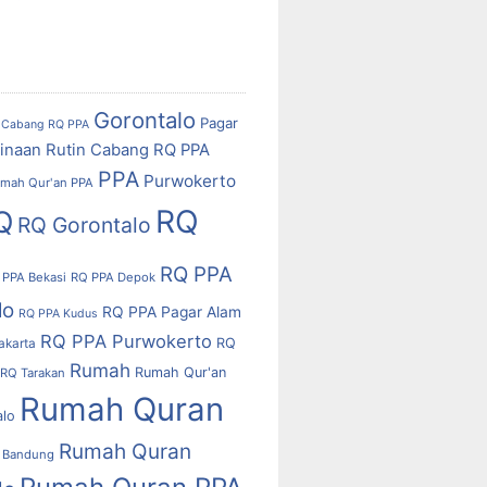
Gorontalo
Pagar
Cabang RQ PPA
inaan Rutin Cabang RQ PPA
PPA
Purwokerto
mah Qur'an PPA
RQ
Q
RQ Gorontalo
RQ PPA
 PPA Bekasi
RQ PPA Depok
lo
RQ PPA Pagar Alam
RQ PPA Kudus
RQ PPA Purwokerto
RQ
akarta
Rumah
Rumah Qur'an
RQ Tarakan
Rumah Quran
alo
Rumah Quran
 Bandung