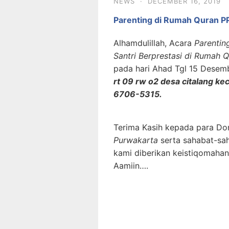
NEWS
·
DECEMBER 16, 2019
Parenting di Rumah Quran
Alhamdulillah, Acara
Parentin
Santri Berprestasi di Rumah 
pada hari Ahad Tgl 15 Desem
rt 09 rw o2 desa citalang k
6706-5315.
Terima Kasih kepada para Don
Purwakarta
serta sahabat-sa
kami diberikan keistiqomahan
Aamiin….