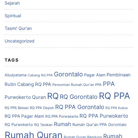
Sejarah
Spiritual
Tasmi' Qur'an
Uncategorized
TAGS
Gorontalo
Pembinaan
Pagar Alam
Abulyatama
Cabang RQ PPA
PPA
Rutin Cabang RQ PPA
Peresmian Rumah Qur'an PPA
RQ PPA
RQ
RQ Gorontalo
Purwokerto
Quran
RQ PPA Gorontalo
RQ PPA Bekasi
RQ PPA Depok
RQ PPA Kudus
RQ PPA Purwokerto
RQ PPA Pagar Alam
RQ PPA Purwakarta
Rumah
RQ Purwokerto
Rumah Qur'an PPA Gorontalo
RQ Tarakan
Rumah Quran
Rumah
Rumah Quran Bandung