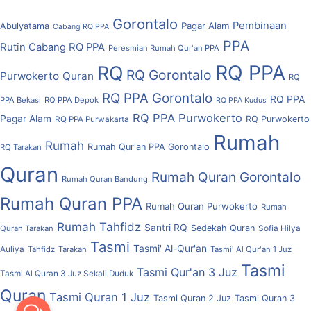
Gorontalo
Pembinaan
Pagar Alam
Abulyatama
Cabang RQ PPA
PPA
Rutin Cabang RQ PPA
Peresmian Rumah Qur'an PPA
RQ PPA
RQ
RQ Gorontalo
Purwokerto
Quran
RQ
RQ PPA Gorontalo
RQ PPA
PPA Bekasi
RQ PPA Depok
RQ PPA Kudus
RQ PPA Purwokerto
Pagar Alam
RQ Purwokerto
RQ PPA Purwakarta
Rumah
Rumah
Rumah Qur'an PPA Gorontalo
RQ Tarakan
Quran
Rumah Quran Gorontalo
Rumah Quran Bandung
Rumah Quran PPA
Rumah Quran Purwokerto
Rumah
Rumah Tahfidz
Santri RQ
Sedekah Quran
Quran Tarakan
Sofia Hilya
Tasmi
Tasmi' Al-Qur'an
Auliya
Tahfidz
Tarakan
Tasmi' Al Qur'an 1 Juz
Tasmi
Tasmi Qur'an 3 Juz
Tasmi Al Quran 3 Juz Sekali Duduk
Quran
Tasmi Quran 1 Juz
Tasmi Quran 2 Juz
Tasmi Quran 3