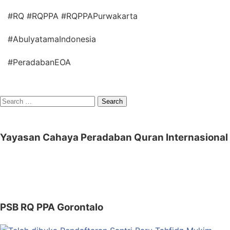
#RQ #RQPPA #RQPPAPurwakarta
#AbulyatamaIndonesia
#PeradabanEOA
Search
for:
Yayasan Cahaya Peradaban Quran Internasional
PSB RQ PPA Gorontalo