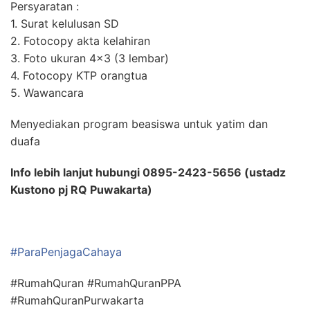
Persyaratan :
1. Surat kelulusan SD
2. Fotocopy akta kelahiran
3. Foto ukuran 4×3 (3 lembar)
4. Fotocopy KTP orangtua
5. Wawancara
Menyediakan program beasiswa untuk yatim dan
duafa
Info lebih lanjut hubungi 0895-2423-5656 (ustadz
Kustono pj RQ Puwakarta)
#ParaPenjagaCahaya
#RumahQuran #RumahQuranPPA
#RumahQuranPurwakarta