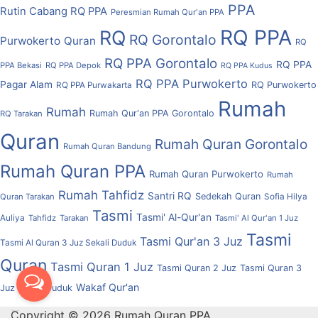
PPA
Rutin Cabang RQ PPA
Peresmian Rumah Qur'an PPA
RQ PPA
RQ
RQ Gorontalo
Purwokerto
Quran
RQ
RQ PPA Gorontalo
RQ PPA
PPA Bekasi
RQ PPA Depok
RQ PPA Kudus
RQ PPA Purwokerto
Pagar Alam
RQ Purwokerto
RQ PPA Purwakarta
Rumah
Rumah
Rumah Qur'an PPA Gorontalo
RQ Tarakan
Quran
Rumah Quran Gorontalo
Rumah Quran Bandung
Rumah Quran PPA
Rumah Quran Purwokerto
Rumah
Rumah Tahfidz
Santri RQ
Sedekah Quran
Quran Tarakan
Sofia Hilya
Tasmi
Tasmi' Al-Qur'an
Auliya
Tahfidz
Tarakan
Tasmi' Al Qur'an 1 Juz
Tasmi
Tasmi Qur'an 3 Juz
Tasmi Al Quran 3 Juz Sekali Duduk
Quran
Tasmi Quran 1 Juz
Tasmi Quran 2 Juz
Tasmi Quran 3
Wakaf Qur'an
Juz Sekali Duduk
Copyright © 2026 Rumah Quran PPA