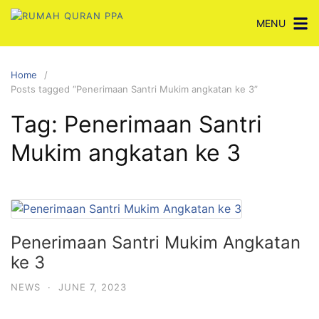
Skip
MENU
to
content
Home
Posts tagged “Penerimaan Santri Mukim angkatan ke 3”
Tag:
Penerimaan Santri
Mukim angkatan ke 3
Penerimaan Santri Mukim Angkatan
ke 3
NEWS
·
JUNE 7, 2023