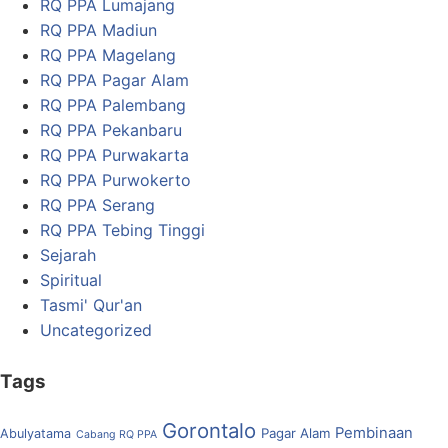
RQ PPA Lumajang
RQ PPA Madiun
RQ PPA Magelang
RQ PPA Pagar Alam
RQ PPA Palembang
RQ PPA Pekanbaru
RQ PPA Purwakarta
RQ PPA Purwokerto
RQ PPA Serang
RQ PPA Tebing Tinggi
Sejarah
Spiritual
Tasmi' Qur'an
Uncategorized
Tags
Gorontalo
Pembinaan
Pagar Alam
Abulyatama
Cabang RQ PPA